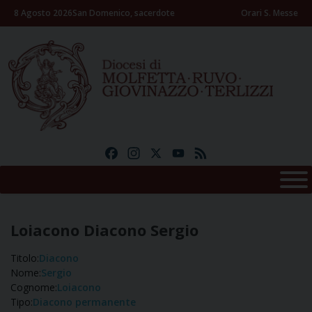
Skip
8 Agosto 2026
San Domenico, sacerdote
Orari S. Messe
to
content
Facebook
Instagram
X
YouTube
Feed
Loiacono Diacono Sergio
Titolo:
Diacono
Nome:
Sergio
Cognome:
Loiacono
Tipo:
Diacono permanente