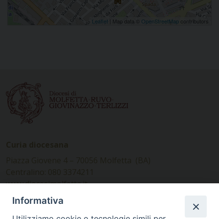
Leaflet
| Map data ©
OpenStreetMap
contributors
Curia diocesana
Piazza Giovene 4 – 70056 Molfetta (BA)
Centralino: 080 3374211
www.diocesimolfetta.it –
diocesimolfetta@pec.chiesacattolica.it
Informativa
Utilizziamo cookie o tecnologie simili per