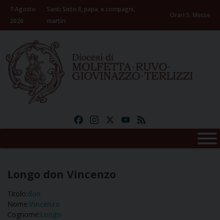
Skip
7 Agosto
Santi Sisto II, papa, e compagni,
to
Orari S. Messe
2026
martiri
content
Facebook
Instagram
X
YouTube
Feed
Longo don Vincenzo
Titolo:
don
Nome:
Vincenzo
Cognome:
Longo