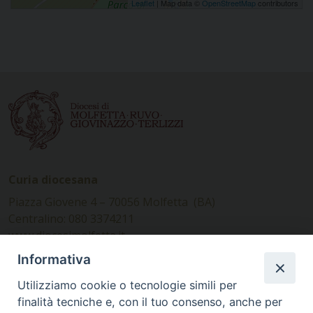
Leaflet
| Map data ©
OpenStreetMap
contributors
Curia diocesana
Piazza Giovene 4 – 70056 Molfetta (BA)
Centralino: 080 3374211
www.diocesimolfetta.it –
diocesimolfetta@pec.chiesacattolica.it
Informativa
Utilizziamo cookie o tecnologie simili per
Ufficio Comunicazioni sociali
finalità tecniche e, con il tuo consenso, anche per