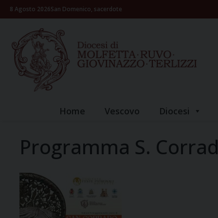
Skip
8 Agosto 2026
San Domenico, sacerdote
to
content
Home
Vescovo
Diocesi
Programma S. Corrad