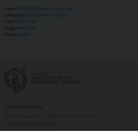
Data:
12/02/2021
(tutto il giorno)
Categorie:
Agenda del Vescovo
Città:
Molfetta
Regione:
Puglia
Paese:
Italia
Curia diocesana
Piazza Giovene 4 – 70056 Molfetta (BA)
Centralino: 080 3374211
www.diocesimolfetta.it –