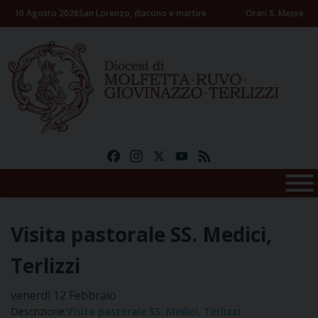
Skip
10 Agosto 2026
San Lorenzo, diacono e martire
Orari S. Messe
to
content
Facebook
Instagram
X
YouTube
Feed
Visita pastorale SS. Medici,
Terlizzi
venerdì
12
Febbraio
Descrizione:
Visita pastorale SS. Medici, Terlizzi