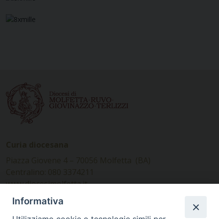
Curia diocesana
Piazza Giovene 4 – 70056 Molfetta (BA)
Centralino: 080 3374211
www.diocesimolfetta.it –
diocesimolfetta@pec.chiesacattolica.it
Informativa