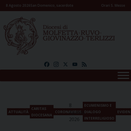
Skip
8 Agosto 2026
San Domenico, sacerdote
Orari S. Messe
to
content
Facebook
Instagram
X
YouTube
Feed
8
ECUMENISMO E
CARITAS
Agosto
ATTUALITÀ
CORONAVIRUS
DIALOGO
EVIDEN
DIOCESANA
INTERRELIGIOSO
2026