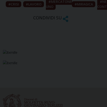
MERCATONE
N
CRISI
LAVORO
MIRAGICA
UNO
CONT
CONDIVIDI SU