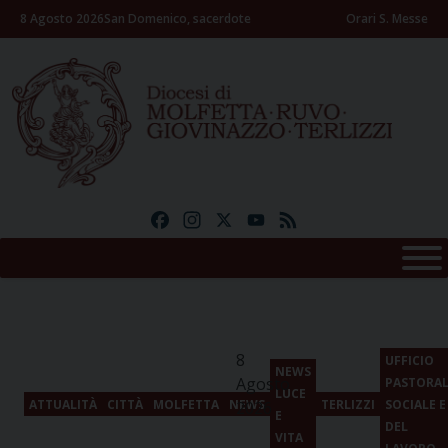
Skip
8 Agosto 2026
San Domenico, sacerdote
Orari S. Messe
to
content
Facebook
Instagram
X
YouTube
Feed
8
UFFICIO
NEWS
Agosto
PASTORA
LUCE
ATTUALITÀ
CITTÀ
MOLFETTA
NEWS
TERLIZZI
SOCIALE E
2026
E
DEL
VITA