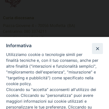
Curia diocesana
Piazza Giovene 4 – 70056 Molfetta (BA)
Centralino: 080 3374211
www.diocesimolfetta.it –
diocesimolfetta@pec.chiesacattolica.it
Informativa
Utilizziamo cookie o tecnologie simili per
Ufficio Comunicazioni sociali
finalità tecniche e, con il tuo consenso, anche per
altre finalità ("interazioni e funzionalità semplici",
Piazza Giovene 4 – 70056 Molfetta (BA)
"miglioramento dell'esperienza", "misurazione" e
comunicazionisociali@diocesimolfetta.it
"targeting e pubblicità") come specificato nella
cookie policy.
Cliccando su "accetta" acconsenti all'utilizzo dei
SEGUICI SU
cookie. Cliccando su "personalizza" puoi avere
Facebook
Instagram
X
YouTube
Feed
maggiori informazioni sui cookie utilizzati e
personalizzare le tue preferenze. Cliccando su