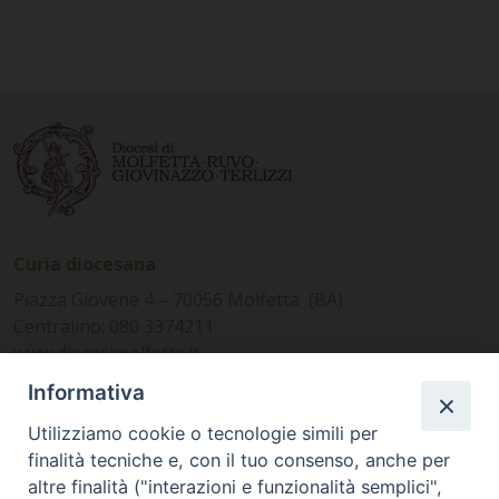
Curia diocesana
Piazza Giovene 4 – 70056 Molfetta (BA)
Centralino: 080 3374211
www.diocesimolfetta.it –
diocesimolfetta@pec.chiesacattolica.it
Informativa
Utilizziamo cookie o tecnologie simili per
Ufficio Comunicazioni sociali
finalità tecniche e, con il tuo consenso, anche per
altre finalità ("interazioni e funzionalità semplici",
Piazza Giovene 4 – 70056 Molfetta (BA)