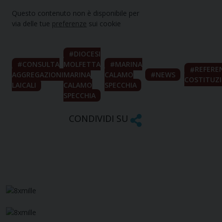
Questo contenuto non è disponibile per
via delle tue
preferenze
sui cookie
DIOCESI
CONSULTA
MOLFETTA
MARINA
REFER
AGGREGAZIONI
MARINA
CALAMO
NEWS
COSTITUZ
LAICALI
CALAMO
SPECCHIA
SPECCHIA
CONDIVIDI SU