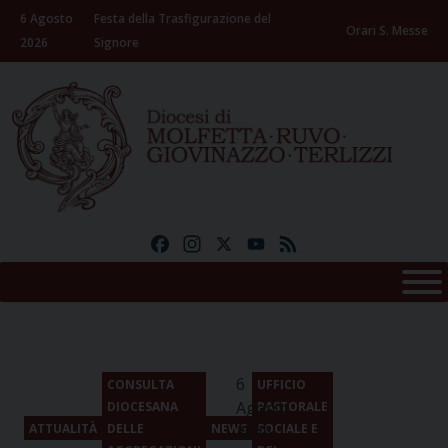
Skip
6 Agosto
Festa della Trasfigurazione del
to
Orari S. Messe
2026
Signore
content
Facebook
Instagram
X
YouTube
Feed
6
CONSULTA
UFFICIO
Agosto
DIOCESANA
PASTORALE
ATTUALITÀ
DELLE
NEWS
SOCIALE E
2026