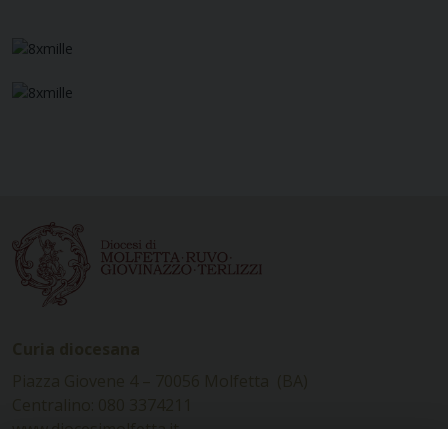
Curia diocesana
Piazza Giovene 4 – 70056 Molfetta (BA)
Centralino: 080 3374211
www.diocesimolfetta.it –