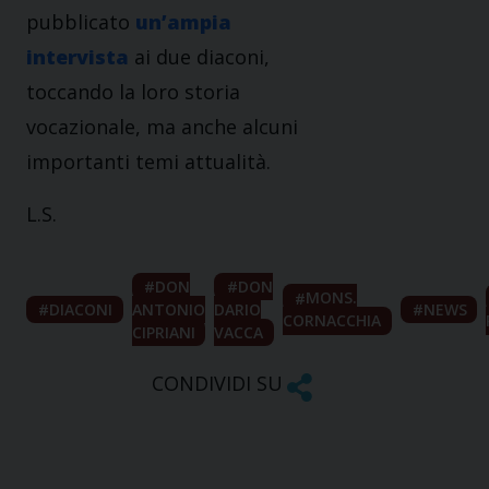
pubblicato
un’ampia
intervista
ai due diaconi,
toccando la loro storia
vocazionale, ma anche alcuni
importanti temi attualità.
L.S.
DON
DON
MONS.
DIACONI
ANTONIO
DARIO
NEWS
CORNACCHIA
CIPRIANI
VACCA
CONDIVIDI SU