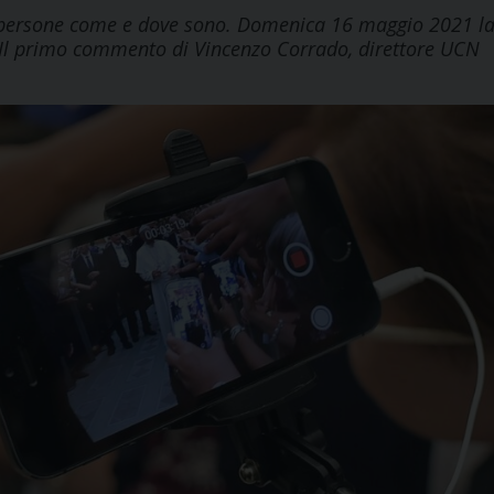
le persone come e dove sono. Domenica 16 maggio 2021 l
 Il primo commento di Vincenzo Corrado, direttore UCN