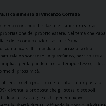
va. Il commento di Vincenzo Corrado
imento continuo di relazione e apertura verso
appropriazione del proprio essere. Nel tema che Papa
ale delle comunicazioni sociali c’è una
l comunicare. Il rimando alla narrazione (filo
 naturale e spontaneo. In quest’anno, particolare e
ti ampliati per la pandemia e, al tempo stesso, ridott
forme di prossimità.
to al centro della prossima Giornata. La proposta di
39), diventa la proposta che gli stessi discepoli
e include, che accoglie e che genera nuove
ta la libertà di tutti, offrendo la possibilità di una