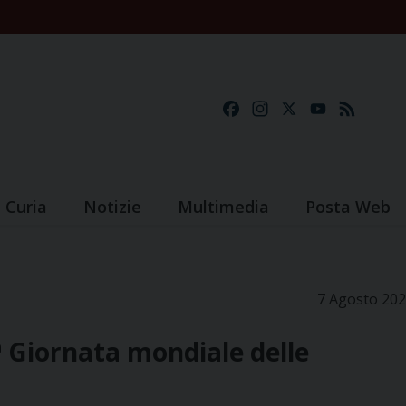
Facebook
Instagram
X
YouTube
Feed
Curia
Notizie
Multimedia
Posta Web
7 Agosto 20
5ª Giornata mondiale delle