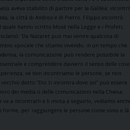
esù aveva stabilito di partire per la Galilea; incontr
àida, la città di Andrea e di Pietro. Filippo incontrò
l quale hanno scritto Mosè nella Legge e i Profeti,
 esclamò: ‘Da Nazaret può mai venire qualcosa di
el cambio epocale che stiamo vivendo, in un tempo che
pandemia, la comunicazione può rendere possibile la
essenziale e comprendere davvero il senso delle cose
perienza, se non incontriamo le persone, se non
Il vecchio detto “Dio ti incontra dove sei” può essere
oro dei media o delle comunicazioni nella Chiesa.
va a incontrarli e li invita a seguirlo, vediamo anch
 loro forme, per raggiungere le persone come sono e là