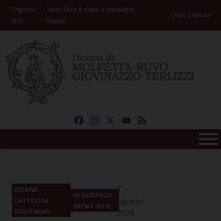
Skip
7 Agosto
Santi Sisto II, papa, e compagni,
to
Orari S. Messe
2026
martiri
content
Facebook
Instagram
X
YouTube
Feed
7
AZIONE
IN EVIDENZA
Agosto
CATTOLICA
(NEWS 2013)
DIOCESANA
2026