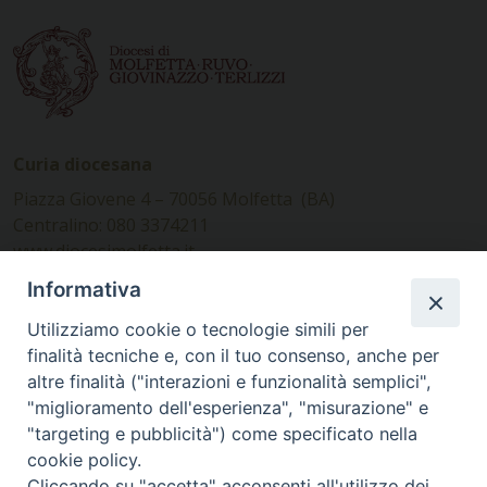
Curia diocesana
Piazza Giovene 4 – 70056 Molfetta (BA)
Centralino: 080 3374211
www.diocesimolfetta.it –
diocesimolfetta@pec.chiesacattolica.it
Informativa
Utilizziamo cookie o tecnologie simili per
Ufficio Comunicazioni sociali
finalità tecniche e, con il tuo consenso, anche per
altre finalità ("interazioni e funzionalità semplici",
Piazza Giovene 4 – 70056 Molfetta (BA)
"miglioramento dell'esperienza", "misurazione" e
comunicazionisociali@diocesimolfetta.it
"targeting e pubblicità") come specificato nella
cookie policy.
Cliccando su "accetta" acconsenti all'utilizzo dei