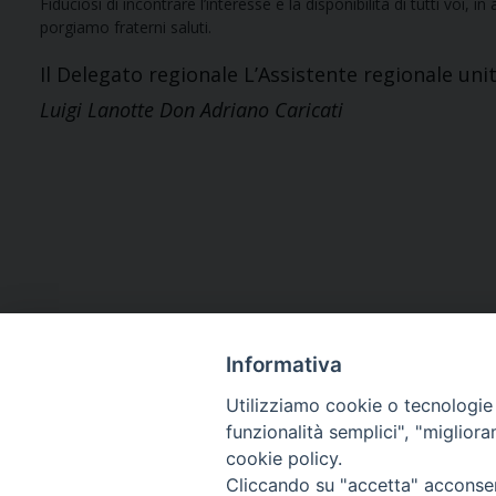
Fiduciosi di incontrare l’interesse e la disponibilità di tutti voi, in
porgiamo fraterni saluti.
Il Delegato regionale L’Assistente regionale uni
Luigi Lanotte Don Adriano Caricati
Informativa
Utilizziamo cookie o tecnologie s
funzionalità semplici", "miglior
cookie policy.
Curia diocesana
Cliccando su "accetta" acconsent