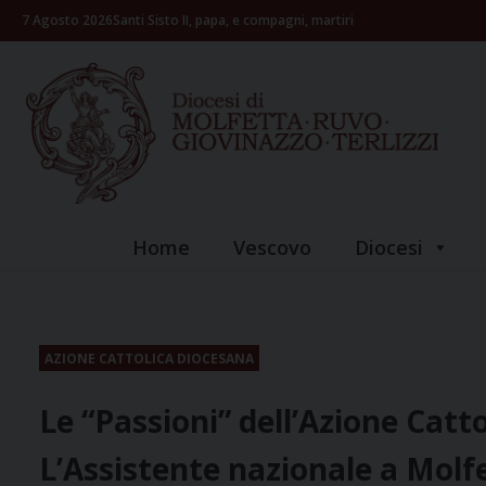
Skip
7 Agosto 2026
Santi Sisto II, papa, e compagni, martiri
to
content
Home
Vescovo
Diocesi
AZIONE CATTOLICA DIOCESANA
Le “Passioni” dell’Azione Catto
L’Assistente nazionale a Molf