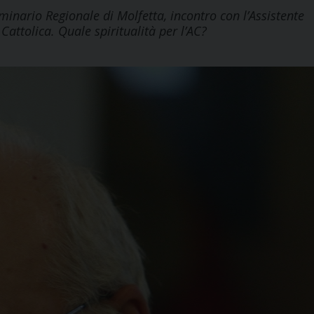
minario Regionale di Molfetta, incontro con l’Assistente
Cattolica. Quale spiritualità per l’AC?