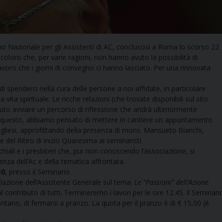
gno Nazionale per gli Assistenti di AC, conclusosi a Roma lo scorso 22
oloro che, per varie ragioni, non hanno avuto la possibilità di
 lavoro che i giorni di convegno ci hanno lasciato. Per una rinnovata
di spenderci nella cura delle persone a noi affidate, in particolare
ita spirituale. Le ricche relazioni (che trovate disponibili sul sito
luto avviare un percorso di riflessione che andrà ulteriormente
per questo, abbiamo pensato di mettere in cantiere un appuntamento
i pugliesi, approfittando della presenza di mons. Mansueto Bianchi,
del Ritiro di inizio Quaresima ai seminaristi.
hiali e i presbiteri che, pur non conoscendo l’associazione, si
nza dell’Ac e della tematica affrontata.
30
, presso il Seminario
elazione dell’Assistente Generale sul tema:
Le “Passioni” dell’Azione
al contributo di tutti. Termineremo i lavori per le ore 12.45. Il Seminari
ontano, di fermarsi a pranzo. La quota per il pranzo è di € 15,00 (è