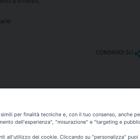
 attesa di incontrarvi,
tario
CONDIVIDI SU
imili per finalità tecniche e, con il tuo consenso, anche per 
amento dell'esperienza", "misurazione" e "targeting e pubbli
Ufficio Comunicazioni sociali
i all'utilizzo dei cookie. Cliccando su "personalizza" puoi