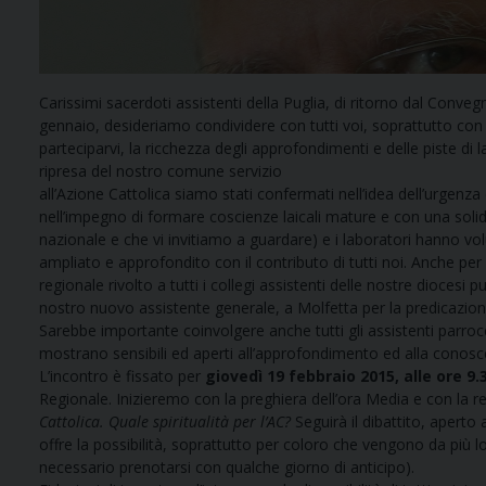
Carissimi sacerdoti assistenti della Puglia, di ritorno dal Conve
gennaio, desideriamo condividere con tutti voi, soprattutto con c
parteciparvi, la ricchezza degli approfondimenti e delle piste di
ripresa del nostro comune servizio
all’Azione Cattolica siamo stati confermati nell’idea dell’urgenza 
nell’impegno di formare coscienze laicali mature e con una solida v
nazionale e che vi invitiamo a guardare) e i laboratori hanno vo
ampliato e approfondito con il contributo di tutti noi. Anche 
regionale rivolto a tutti i collegi assistenti delle nostre dioces
nostro nuovo assistente generale, a Molfetta per la predicazione 
Sarebbe importante coinvolgere anche tutti gli assistenti parrocc
mostrano sensibili ed aperti all’approfondimento ed alla conosce
L’incontro è fissato per
giovedì 19 febbraio 2015, alle ore 9.
Regionale. Inizieremo con la preghiera dell’ora Media e con la r
Cattolica. Quale spiritualità per l’AC?
Seguirà il dibattito, aperto 
offre la possibilità, soprattutto per coloro che vengono da più l
necessario prenotarsi con qualche giorno di anticipo).