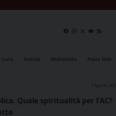
Facebook
Instagram
X
YouTube
Feed
Curia
Notizie
Multimedia
Posta Web
7 Agosto 20
lica. Quale spiritualità per l’AC?
etta