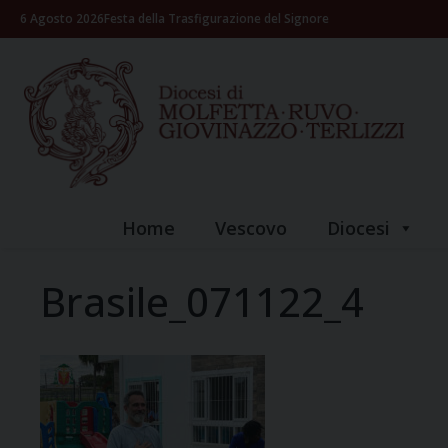
Skip
6 Agosto 2026
Festa della Trasfigurazione del Signore
to
content
Home
Vescovo
Diocesi
Brasile_071122_4