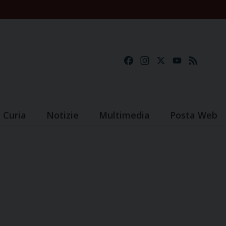
Facebook
Instagram
X
YouTube
Feed
Curia
Notizie
Multimedia
Posta Web