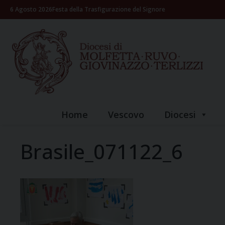
Skip
6 Agosto 2026
Festa della Trasfigurazione del Signore
to
content
Home
Vescovo
Diocesi
Brasile_071122_6