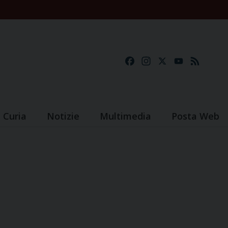
Facebook
Instagram
X
YouTube
Feed
Curia
Notizie
Multimedia
Posta Web