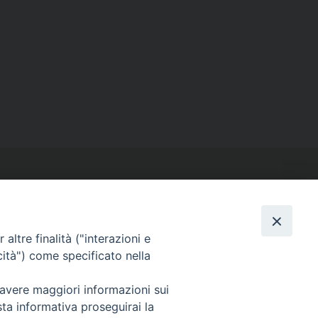
altre finalità ("interazioni e
cità") come specificato nella
SEGUICI SU
Facebook
Instagram
X
YouTube
Feed
 avere maggiori informazioni sui
sta informativa proseguirai la