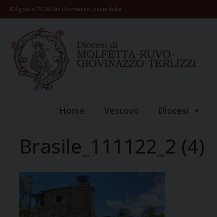
Skip
8 Agosto 2026
San Domenico, sacerdote
to
content
Home
Vescovo
Diocesi
Brasile_111122_2 (4)