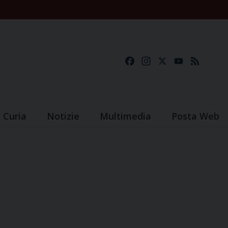
Facebook
Instagram
X
YouTube
Feed
Curia
Notizie
Multimedia
Posta Web