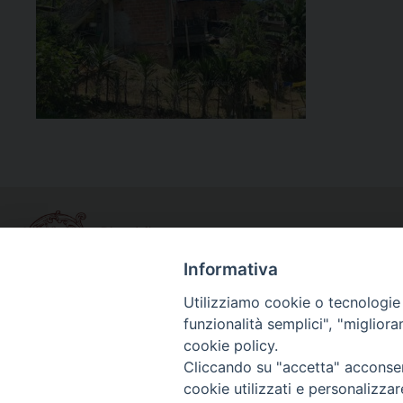
Informativa
Utilizziamo cookie o tecnologie s
funzionalità semplici", "miglior
Curia diocesana
cookie policy.
Piazza Giovene 4 – 70056 Molfetta (BA)
Cliccando su "accetta" acconsent
Centralino: 080 3374211
cookie utilizzati e personalizza
www.diocesimolfetta.it – diocesimolfetta@pec.chiesacattol