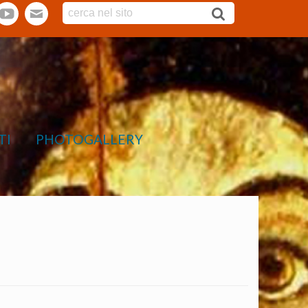
tter
youtube
webmail
TI
PHOTOGALLERY