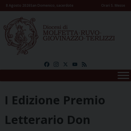
Skip
8 Agosto 2026
San Domenico, sacerdote
Orari S. Messe
to
content
Facebook
Instagram
X
YouTube
Feed
I Edizione Premio
Letterario Don