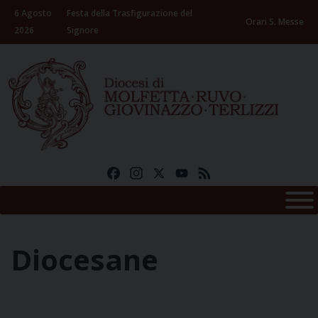
Skip
6 Agosto
Festa della Trasfigurazione del
to
Orari S. Messe
2026
Signore
content
Facebook
Instagram
X
YouTube
Feed
Diocesane