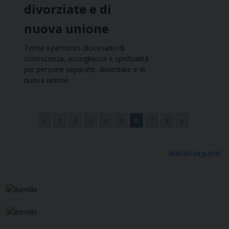
divorziate e di
nuova unione
Torna il percorso diocesano di
conoscenza, accoglienza e spiritualità
per persone separate, divorziate e di
nuova unione.
«
1
2
3
4
5
6
7
8
»
Navigazione
Articoli seguenti
articoli