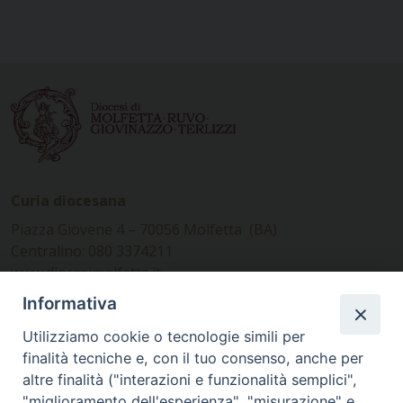
Curia diocesana
Piazza Giovene 4 – 70056 Molfetta (BA)
Centralino: 080 3374211
www.diocesimolfetta.it –
diocesimolfetta@pec.chiesacattolica.it
Informativa
Utilizziamo cookie o tecnologie simili per
Ufficio Comunicazioni sociali
finalità tecniche e, con il tuo consenso, anche per
altre finalità ("interazioni e funzionalità semplici",
Piazza Giovene 4 – 70056 Molfetta (BA)
"miglioramento dell'esperienza", "misurazione" e