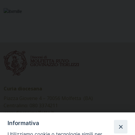
Curia diocesana
Piazza Giovene 4 – 70056 Molfetta (BA)
Centralino: 080 3374211
www.diocesimolfetta.it –
diocesimolfetta@pec.chiesacattolica.it
Informativa
Utilizziamo cookie o tecnologie simili per