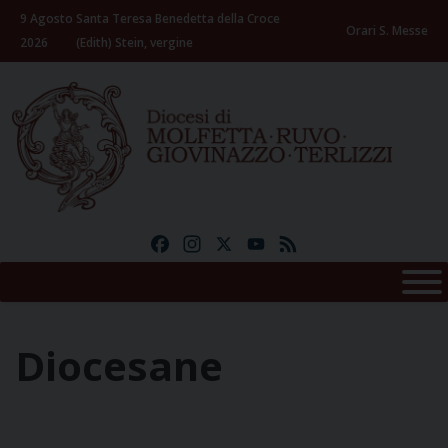
Skip
9 Agosto
Santa Teresa Benedetta della Croce
to
Orari S. Messe
2026
(Edith) Stein, vergine
content
Facebook
Instagram
X
YouTube
Feed
Diocesane