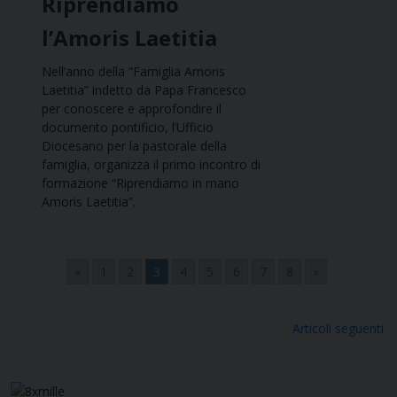
Riprendiamo
l’Amoris Laetitia
Nell’anno della “Famiglia Amoris
Laetitia” indetto da Papa Francesco
per conoscere e approfondire il
documento pontificio, l’Ufficio
Diocesano per la pastorale della
famiglia, organizza il primo incontro di
formazione “Riprendiamo in mano
Amoris Laetitia”.
«
1
2
3
4
5
6
7
8
»
Navigazione
Articoli seguenti
articoli