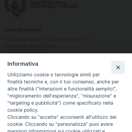
Curia diocesana
Piazza Giovene 4 – 70056 Molfetta (BA)
Centralino: 080 3374211
www.diocesimolfetta.it –
diocesimolfetta@pec.chiesacattolica.it
Informativa
Utilizziamo cookie o tecnologie simili per
Ufficio Comunicazioni sociali
finalità tecniche e, con il tuo consenso, anche per
altre finalità ("interazioni e funzionalità semplici",
Piazza Giovene 4 – 70056 Molfetta (BA)
"miglioramento dell'esperienza", "misurazione" e
comunicazionisociali@diocesimolfetta.it
"targeting e pubblicità") come specificato nella
cookie policy.
Cliccando su "accetta" acconsenti all'utilizzo dei
SEGUICI SU
cookie. Cliccando su "personalizza" puoi avere
Facebook
Instagram
X
YouTube
Feed
maggiori informazioni sui cookie utilizzati e