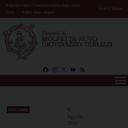
Skip
9 Agosto
Santa Teresa Benedetta della Croce
to
Orari S. Messe
2026
(Edith) Stein, vergine
content
Facebook
Instagram
X
YouTube
Feed
9
DIOCESANE
Agosto
2026