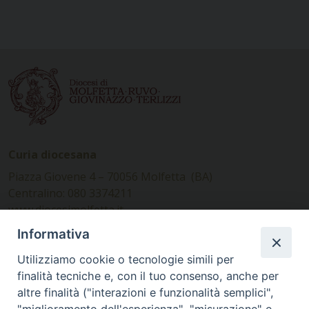
Curia diocesana
Piazza Giovene 4 – 70056 Molfetta (BA)
Centralino: 080 3374211
www.diocesimolfetta.it –
diocesimolfetta@pec.chiesacattolica.it
Informativa
Utilizziamo cookie o tecnologie simili per
Ufficio Comunicazioni sociali
finalità tecniche e, con il tuo consenso, anche per
altre finalità ("interazioni e funzionalità semplici",
Piazza Giovene 4 – 70056 Molfetta (BA)