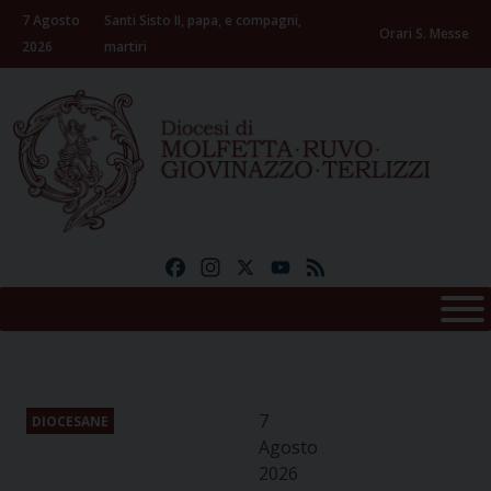
Skip
7 Agosto
Santi Sisto II, papa, e compagni,
to
Orari S. Messe
2026
martiri
content
Facebook
Instagram
X
YouTube
Feed
7
DIOCESANE
Agosto
2026