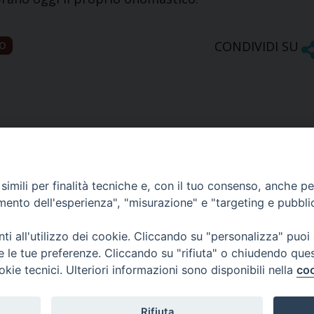
CONDIVIDI SU
O
imili per finalità tecniche e, con il tuo consenso, anche per 
amento dell'esperienza", "misurazione" e "targeting e pubbli
Ufficio Comunicazioni sociali
i all'utilizzo dei cookie. Cliccando su "personalizza" puoi
re le tue preferenze. Cliccando su "rifiuta" o chiudendo que
Piazza Giovene 4 – 70056 Molfetta (BA)
okie tecnici. Ulteriori informazioni sono disponibili nella
coo
comunicazionisociali@diocesimolfetta.it
ica.it
Rifiuta