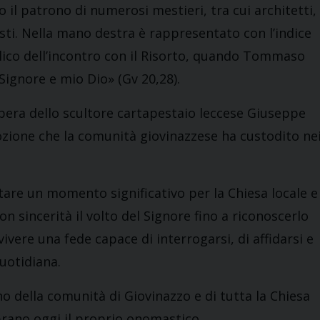
o il patrono di numerosi mestieri, tra cui architetti,
isti. Nella mano destra è rappresentato con l’indice
elico dell’incontro con il Risorto, quando Tommaso
Signore e mio Dio» (Gv 20,28).
pera dello scultore cartapestaio leccese Giuseppe
zione che la comunità giovinazzese ha custodito ne
re un momento significativo per la Chiesa locale e
on sincerità il volto del Signore fino a riconoscerlo
vivere una fede capace di interrogarsi, di affidarsi e
uotidiana.
no della comunità di Giovinazzo e di tutta la Chiesa
brano oggi il proprio onomastico.