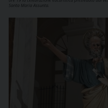
ore 19 la celebrazione eucaristica presieduta dal v
Santa Maria Assunta.