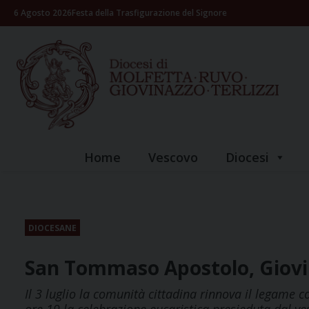
Skip
6 Agosto 2026
Festa della Trasfigurazione del Signore
to
content
Home
Vescovo
Diocesi
DIOCESANE
San Tommaso Apostolo, Giovin
Il 3 luglio la comunità cittadina rinnova il legame 