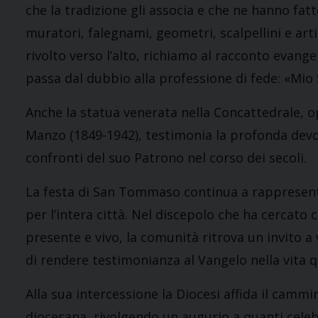
che la tradizione gli associa e che ne hanno fatt
muratori, falegnami, geometri, scalpellini e art
rivolto verso l’alto, richiamo al racconto evang
passa dal dubbio alla professione di fede: «Mio 
Anche la statua venerata nella Concattedrale, o
Manzo (1849-1942), testimonia la profonda devo
confronti del suo Patrono nel corso dei secoli.
La festa di San Tommaso continua a rappresenta
per l’intera città. Nel discepolo che ha cercato c
presente e vivo, la comunità ritrova un invito a 
di rendere testimonianza al Vangelo nella vita q
Alla sua intercessione la Diocesi affida il cammi
diocesana, rivolgendo un augurio a quanti cele