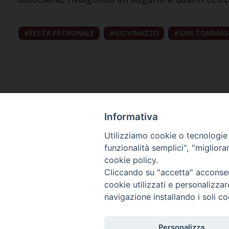
FESTA PATRONALE
GIOVINAZZO
SAN TOMMAS
Informativa
Utilizziamo cookie o tecnologie s
funzionalità semplici", "miglior
cookie policy.
Curia diocesana
Cliccando su "accetta" acconsent
cookie utilizzati e personalizza
Piazza Giovene 4 – 70056 Molfetta (BA)
navigazione installando i soli co
Centralino: 080 3374211
www.diocesimolfetta.it – diocesimolfetta@pec.chiesacattol
Personalizza