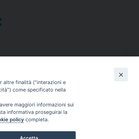
altre finalità ("interazioni e
cità") come specificato nella
SEGUICI SU
 avere maggiori informazioni sui
sta informativa proseguirai la
Facebook
Instagram
X
YouTube
Feed
kie policy
completa.
Accetta