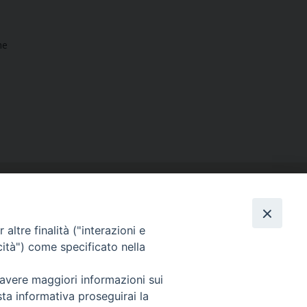
ne
altre finalità ("interazioni e
cità") come specificato nella
SEGUICI SU
 avere maggiori informazioni sui
Facebook
Instagram
X
YouTube
Feed
sta informativa proseguirai la