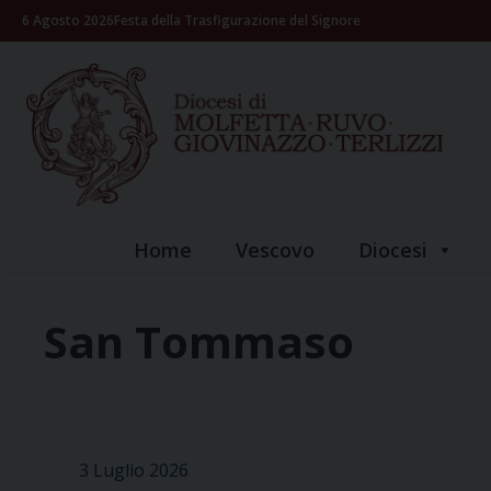
Skip
6 Agosto 2026
Festa della Trasfigurazione del Signore
to
content
Home
Vescovo
Diocesi
San Tommaso
3 Luglio 2026