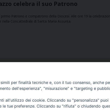
zzo celebra il suo Patrono
suo primo Patrono e compatrono della Diocesi. Alle ore 19 la celebrazio
 nella Concattedrale di Santa Maria Assunta.
imili per finalità tecniche e, con il tuo consenso, anche per 
amento dell'esperienza", "misurazione" e "targeting e pubbli
Ufficio Comunicazioni sociali
i all'utilizzo dei cookie. Cliccando su "personalizza" puoi
Piazza Giovene 4 – 70056 Molfetta (BA)
re le tue preferenze. Cliccando su "rifiuta" o chiudendo que
comunicazionisociali@diocesimolfetta.it