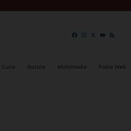
Facebook
Instagram
X
YouTube
Feed
Curia
Notizie
Multimedia
Posta Web