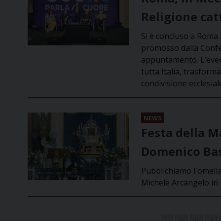
Religione cat
Si è concluso a Roma i
promosso dalla Confer
appuntamento. L’event
tutta Italia, trasform
condivisione ecclesial
NEWS
Festa della M
Domenico Bas
Pubblichiamo l'omelia
Michele Arcangelo in 