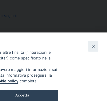
oli seguenti
altre finalità ("interazioni e
cità") come specificato nella
SEGUICI SU
 avere maggiori informazioni sui
sta informativa proseguirai la
Facebook
Instagram
X
YouTube
Feed
kie policy
completa.
Accetta
Preferenze Cookie