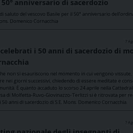
 50° anniversario di sacerdozio
di saluto del vescovo Basile per il 50° anniversario dell’ordi
 Mons. Domenico Cornacchia
7 Ag
celebrati i 50 anni di sacerdozio di m
rnacchia
 che non si esauriscono nel momento in cui vengono vissute,
e nei giorni successivi, chiedendo di essere meditate e con
munità. È quanto accaduto lo scorso 24 aprile nella Cattedral
esa di Molfetta-Ruvo-Giovinazzo-Terlizzi si è ritrovata per r
 i 50 anni di sacerdozio di S.E. Mons. Domenico Cornacchia.
7 Ag
ting nazionale degli insegnanti di