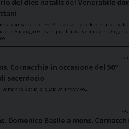
rio del dies natalis del Venerabile do
ttani
sa diocesana ricorre il 75° anniversario del dies natalis del
io don Ambrogio Grittani, proclamato Venerabile il 26 genn
co.
7 Ag
s. Cornacchia in occasione del 50°
di sacerdozio
 Domenico Basile, al quale va il mio vivo…
7 Ag
s. Domenico Basile a mons. Cornacchi