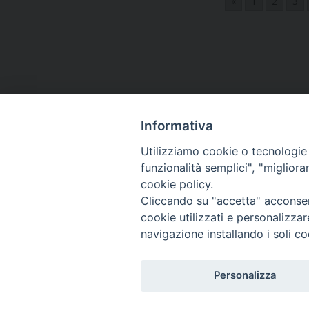
«
1
2
3
Navigazione
articoli
Informativa
Utilizziamo cookie o tecnologie s
funzionalità semplici", "miglior
cookie policy.
Curia diocesana
Cliccando su "accetta" acconsent
cookie utilizzati e personalizza
Piazza Giovene 4 – 70056 Molfetta (BA)
navigazione installando i soli co
Centralino: 080 3374211
www.diocesimolfetta.it – diocesimolfetta@pec.chiesacattol
Personalizza
Privacy Policy - trasparenza
© 2