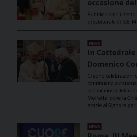
occasione del
Pubblichiamo il testo 
presbiterale di S.E.
NEWS
In Cattedrale 
Domenico Co
Ci sono celebrazioni
continuano a risuonar
alla memoria della co
Molfetta, dove la Chi
grazie al Signore per
NEWS
Roma, III Mee