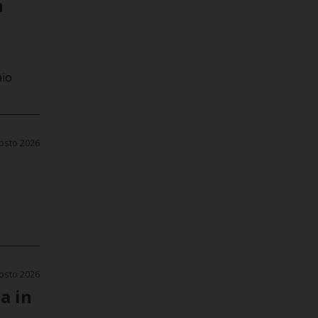
n
aio
osto 2026
osto 2026
a in