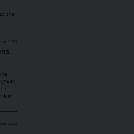
nazione
osto 2026
ons.
 ma
segnate
e di
endere
osto 2026