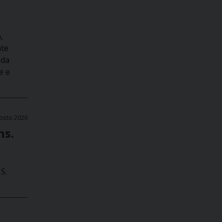
,
nte
 da
e e
osto 2026
ns.
S.