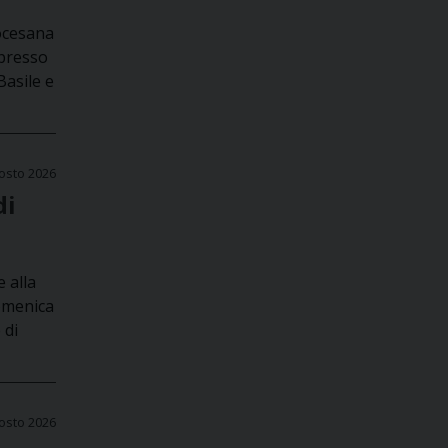
iocesana
 presso
Basile e
osto 2026
di
e alla
domenica
 di
osto 2026