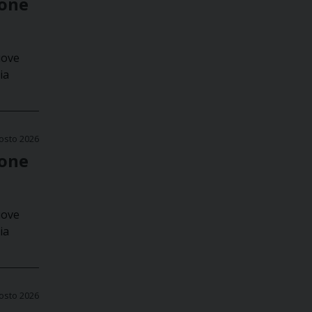
ione
uove
ia
osto 2026
ione
uove
ia
osto 2026