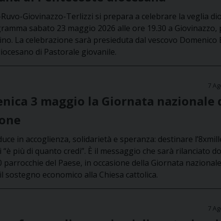
-Ruvo-Giovinazzo-Terlizzi si prepara a celebrare la veglia d
ogramma sabato 23 maggio 2026 alle ore 19.30 a Giovinazzo,
tino. La celebrazione sarà presieduta dal vescovo Domenico 
diocesano di Pastorale giovanile.
7 Ag
nica 3 maggio la Giornata nazionale 
ione
duce in accoglienza, solidarietà e speranza: destinare l’8xmill
ti “è più di quanto credi”. È il messaggio che sarà rilanciato 
0 parrocchie del Paese, in occasione della Giornata nazionale
il sostegno economico alla Chiesa cattolica.
7 Ag