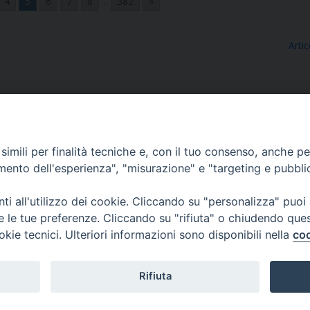
4
5
6
7
8
...
382
»
Artic
imili per finalità tecniche e, con il tuo consenso, anche per 
amento dell'esperienza", "misurazione" e "targeting e pubbli
Ufficio Comunicazioni sociali
i all'utilizzo dei cookie. Cliccando su "personalizza" puoi
re le tue preferenze. Cliccando su "rifiuta" o chiudendo que
Piazza Giovene 4 – 70056 Molfetta (BA)
okie tecnici. Ulteriori informazioni sono disponibili nella
coo
comunicazionisociali@diocesimolfetta.it
ica.it
Rifiuta
016 - 2026 Diocesi Molfetta Ruvo Giovinazzo Terlizzi