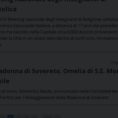
tolica
l III Meeting nazionale degli insegnanti di Religione cattolica
enza Episcopale Italiana, a distanza di 17 anni dal precede
o ha raccolto nella Capitale circa 8.000 docenti provenienti
ando la città in un vivace laboratorio di confronto, formazion
e.
7 Ag
adonna di Sovereto. Omelia di S.E. Mo
ile
 di mons. Domenico Basile, pronunciata nella Concattedrale 
Terlizzi per i festeggiamenti della Madonna di Sovereto