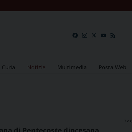
Facebook
Instagram
X
YouTube
Feed
Curia
Notizie
Multimedia
Posta Web
7 Ag
ana di Pentecoste diocesana