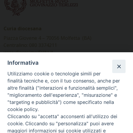
Curia diocesana
Piazza Giovene 4 – 70056 Molfetta (BA)
Centralino: 080 3374211
www.diocesimolfetta.it –
diocesimolfetta@pec.chiesacattolica.it
Informativa
Utilizziamo cookie o tecnologie simili per
Ufficio Comunicazioni sociali
finalità tecniche e, con il tuo consenso, anche per
altre finalità ("interazioni e funzionalità semplici",
Piazza Giovene 4 – 70056 Molfetta (BA)
"miglioramento dell'esperienza", "misurazione" e
comunicazionisociali@diocesimolfetta.it
"targeting e pubblicità") come specificato nella
cookie policy.
Cliccando su "accetta" acconsenti all'utilizzo dei
SEGUICI SU
cookie. Cliccando su "personalizza" puoi avere
Facebook
Instagram
X
YouTube
Feed
maggiori informazioni sui cookie utilizzati e