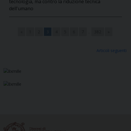
tecnologia, ma contro la riduzione tecnica
dell'umano
«
1
2
3
4
5
6
7
...
382
»
Navigazione
Articoli seguenti
articoli