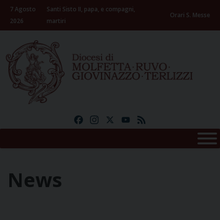
Skip
7 Agosto
Santi Sisto II, papa, e compagni,
to
Orari S. Messe
2026
martiri
content
Facebook
Instagram
X
YouTube
Feed
News