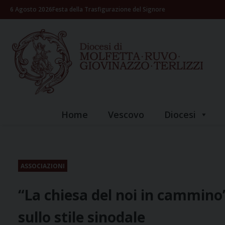
Skip
6 Agosto 2026
Festa della Trasfigurazione del Signore
to
content
Home
Vescovo
Diocesi
ASSOCIAZIONI
“La chiesa del noi in cammin
sullo stile sinodale