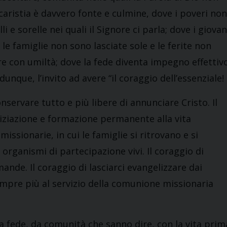
ucaristia è davvero fonte e culmine, dove i poveri non
i e sorelle nei quali il Signore ci parla; dove i giovan
 le famiglie non sono lasciate sole e le ferite non
e con umiltà; dove la fede diventa impegno effettiv
 dunque, l’invito ad avere “il coraggio dell’essenziale!
ervare tutto e più libere di annunciare Cristo. Il
niziazione e formazione permanente alla vita
missionarie, in cui le famiglie si ritrovano e si
 organismi di partecipazione vivi. Il coraggio di
nde. Il coraggio di lasciarci evangelizzare dai
sempre più al servizio della comunione missionaria
 fede, da comunità che sanno dire, con la vita prim