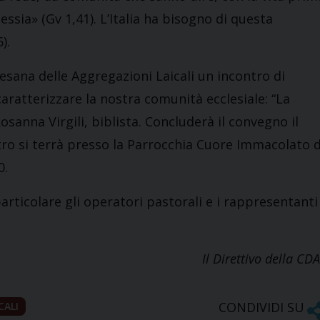
ssia» (Gv 1,41). L’Italia ha bisogno di questa
).
sana delle Aggregazioni Laicali un incontro di
aratterizzare la nostra comunità ecclesiale: “La
osanna Virgili, biblista. Concluderà il convegno il
ro si terrà presso la Parrocchia Cuore Immacolato d
0.
 particolare gli operatori pastorali e i rappresentanti
Il Direttivo della CD
CONDIVIDI SU
CALI