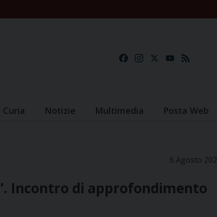
Facebook
Instagram
X
YouTube
Feed
Curia
Notizie
Multimedia
Posta Web
6 Agosto 20
o”. Incontro di approfondimento