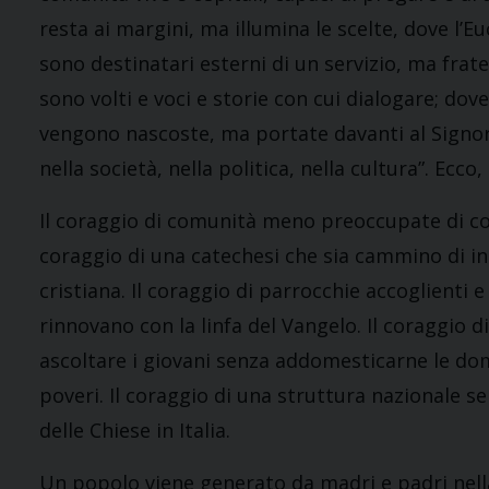
resta ai margini, ma illumina le scelte, dove l’E
sono destinatari esterni di un servizio, ma fratell
sono volti e voci e storie con cui dialogare; dove
vengono nascoste, ma portate davanti al Signor
nella società, nella politica, nella cultura”. Ecco,
Il coraggio di comunità meno preoccupate di cons
coraggio di una catechesi che sia cammino di i
cristiana. Il coraggio di parrocchie accoglienti e 
rinnovano con la linfa del Vangelo. Il coraggio di
ascoltare i giovani senza addomesticarne le doma
poveri. Il coraggio di una struttura nazionale 
delle Chiese in Italia.
Un popolo viene generato da madri e padri nella