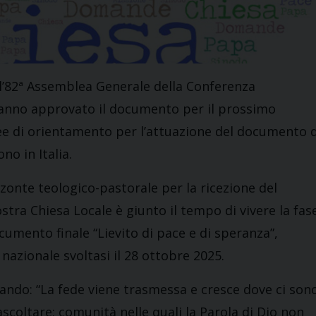
o l’82ª Assemblea Generale della Conferenza
 hanno approvato il documento per il prossimo
inee di orientamento per l’attuazione del documento d
no in Italia.
izzonte teologico-pastorale per la ricezione del
tra Chiesa Locale è giunto il tempo di vivere la fas
umento finale “Lievito di pace e di speranza”,
azionale svoltasi il 28 ottobre 2025.
mando: “La fede viene trasmessa e cresce dove ci son
ascoltare; comunità nelle quali la Parola di Dio non