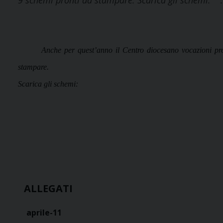
9 schemi pronti da stampare. Scarica gli schemi:
Anche per quest’anno il Centro diocesano vocazioni pro
stampare.
Scarica gli schemi:
ALLEGATI
aprile-11