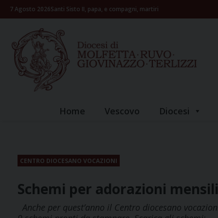
Skip
7 Agosto 2026
Santi Sisto II, papa, e compagni, martiri
to
content
Home
Vescovo
Diocesi
CENTRO DIOCESANO VOCAZIONI
Schemi per adorazioni mensili
Anche per quest’anno il Centro diocesano vocazioni 