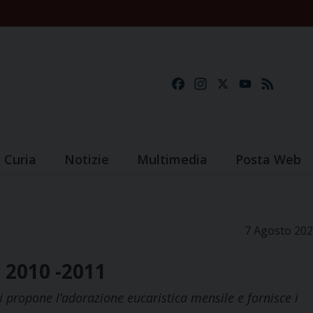
Facebook
Instagram
X
YouTube
Feed
Curia
Notizie
Multimedia
Posta Web
7 Agosto 20
 2010 -2011
propone l’adorazione eucaristica mensile e fornisce i