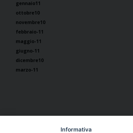
gennaio11
ottobre10
novembre10
febbraio-11
maggio-11
giugno-11
dicembre10
marzo-11
Informativa