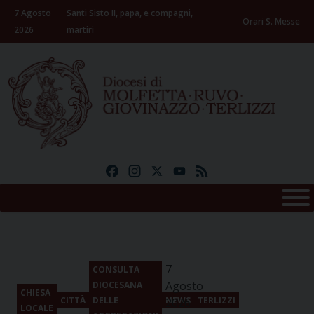
Skip
7 Agosto
Santi Sisto II, papa, e compagni,
to
Orari S. Messe
2026
martiri
content
Facebook
Instagram
X
YouTube
Feed
7
CONSULTA
Agosto
DIOCESANA
CHIESA
CITTÀ
DELLE
NEWS
TERLIZZI
2026
LOCALE