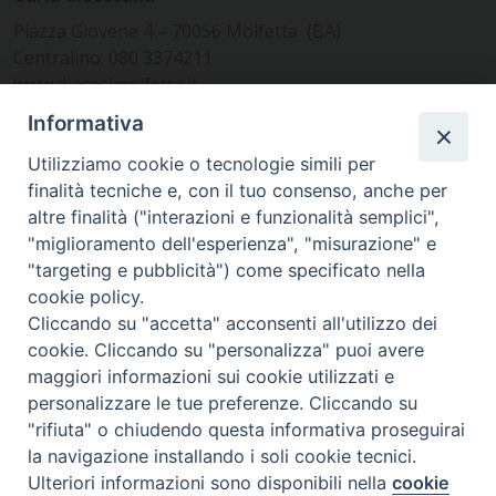
Piazza Giovene 4 – 70056 Molfetta (BA)
Centralino: 080 3374211
www.diocesimolfetta.it –
diocesimolfetta@pec.chiesacattolica.it
Informativa
Utilizziamo cookie o tecnologie simili per
Ufficio Comunicazioni sociali
finalità tecniche e, con il tuo consenso, anche per
altre finalità ("interazioni e funzionalità semplici",
Piazza Giovene 4 – 70056 Molfetta (BA)
"miglioramento dell'esperienza", "misurazione" e
comunicazionisociali@diocesimolfetta.it
"targeting e pubblicità") come specificato nella
cookie policy.
Cliccando su "accetta" acconsenti all'utilizzo dei
SEGUICI SU
cookie. Cliccando su "personalizza" puoi avere
Facebook
Instagram
X
YouTube
Feed
maggiori informazioni sui cookie utilizzati e
personalizzare le tue preferenze. Cliccando su
Privacy Policy - trasparenza
"rifiuta" o chiudendo questa informativa proseguirai
la navigazione installando i soli cookie tecnici.
© 2016 - 2026 Diocesi Molfetta Ruvo Giovinazzo Terlizzi
Ulteriori informazioni sono disponibili nella
cookie
Preferenze Cookie