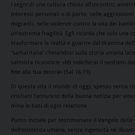
I segni di una cultura chiusa all’incontro, avver
interessi personali o di parte, nelle aggressioni 
migranti, nelle violenze contro la vita dei bamb
un’estrema fragilità. Egli ricorda che solo una 
trasformare la realtà e guarire dal dramma dell
“samaritana” chinandosi sulla storia umana lacer
salmista riconosce: «Mi indicherai il sentiero de
fine alla tua destra» (Sal 16,11).
Di questa vita il mondo di oggi, spesso senza r
cristiani l’annuncio della buona notizia per vince
mina le basi di ogni relazione.
Punto iniziale per testimoniare il Vangelo della v
dell’esistenza umana, senza ingenuità né illusor