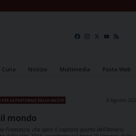
Facebook
Instagram
X
YouTube
Feed
Curia
Notizie
Multimedia
Posta Web
8 Agosto 20
O PER LA PASTORALE DELLA SALUTE
r il mondo
a Francesco, che apre il capitolo quinto dell’Amoris