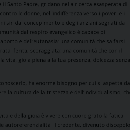
te il Santo Padre, gridano nella ricerca esasperata di
contro le donne, nell’indifferenza verso i poveri e i
ini sin dal concepimento e degli anziani segnati da
comunità dal respiro evangelico è capace di
’aborto e dell’eutanasia; una comunità che sa farsi
ata, ferita, scoraggiata; una comunità che con il
lla vita, gioia piena alla tua presenza, dolcezza senz
iconoscerlo, ha enorme bisogno per cui si aspetta da
re la cultura della tristezza e dell’individualismo, ch
ita e della gioia è vivere con cuore grato la fatica
ie autoreferenzialità. Il credente, divenuto discepol