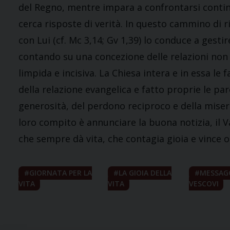
del Regno, mentre impara a confrontarsi continu
cerca risposte di verità. In questo cammino di 
con Lui (cf. Mc 3,14; Gv 1,39) lo conduce a gestir
contando su una concezione delle relazioni no
limpida e incisiva. La Chiesa intera e in essa le
della relazione evangelica e fatto proprie le paro
generosità, del perdono reciproco e della miseri
loro compito è annunciare la buona notizia, il
che sempre dà vita, che contagia gioia e vince o
GIORNATA PER LA
LA GIOIA DELLA
MESSAG
VITA
VITA
VESCOVI