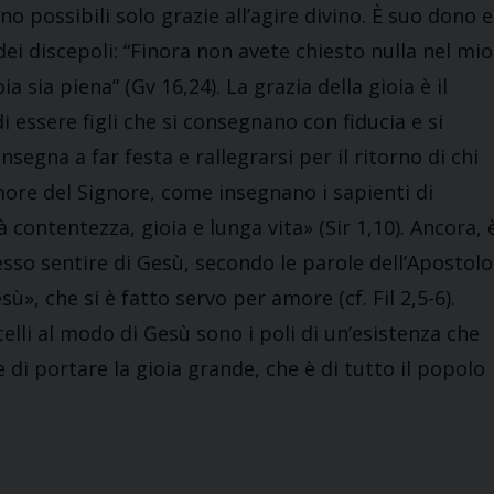
no possibili solo grazie all’agire divino. È suo dono e
dei discepoli: “Finora non avete chiesto nulla nel mio
 sia piena” (Gv 16,24). La grazia della gioia è il
i essere figli che si consegnano con fiducia e si
segna a far festa e rallegrarsi per il ritorno di chi
timore del Signore, come insegnano i sapienti di
dà contentezza, gioia e lunga vita» (Sir 1,10). Ancora, 
stesso sentire di Gesù, secondo le parole dell’Apostolo
sù», che si è fatto servo per amore (cf. Fil 2,5-6).
telli al modo di Gesù sono i poli di un’esistenza che
 di portare la gioia grande, che è di tutto il popolo