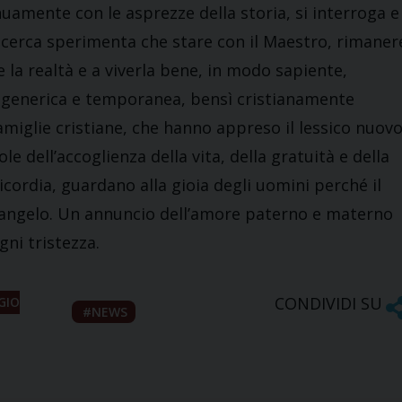
amente con le asprezze della storia, si interroga e
ricerca sperimenta che stare con il Maestro, rimaner
e la realtà e a viverla bene, in modo sapiente,
n generica e temporanea, bensì cristianamente
 famiglie cristiane, che hanno appreso il lessico nuov
le dell’accoglienza della vita, della gratuità e della
cordia, guardano alla gioia degli uomini perché il
 Vangelo. Un annuncio dell’amore paterno e materno
gni tristezza.
CONDIVIDI SU
GIO
NEWS