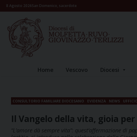
Skip
8 Agosto 2026
San Domenico, sacerdote
to
content
Home
Vescovo
Diocesi
CONSULTORIO FAMILIARE DIOCESANO
EVIDENZA
NEWS
UFFICI
Il Vangelo della vita, gioia pe
“L’amore dà sempre vita”: quest’affermazione di pap