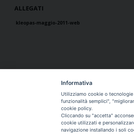
ALLEGATI
kleopas-maggio-2011-web
Informativa
Utilizziamo cookie o tecnologie s
funzionalità semplici", "miglior
cookie policy.
Curia diocesana
Cliccando su "accetta" acconsent
cookie utilizzati e personalizza
Piazza Giovene 4 – 70056 Molfetta (BA)
navigazione installando i soli co
Centralino: 080 3374211