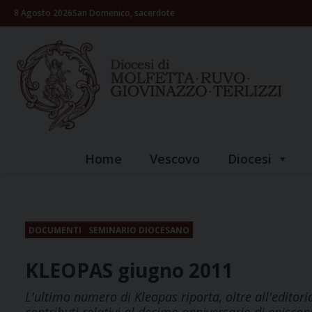
Skip
8 Agosto 2026
San Domenico, sacerdote
to
content
Home
Vescovo
Diocesi
DOCUMENTI
SEMINARIO DIOCESANO
KLEOPAS giugno 2011
L'ultimo numero di Kleopas riporta, oltre all'editori