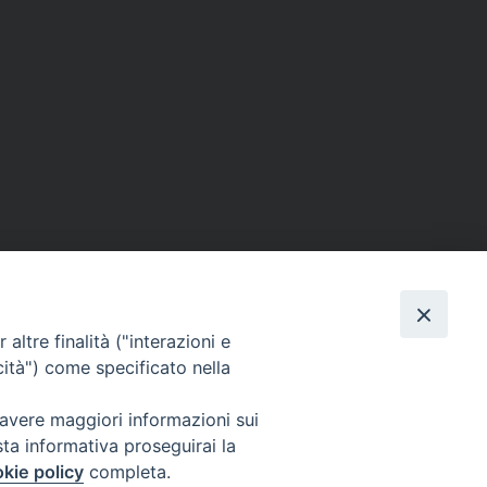
altre finalità ("interazioni e
cità") come specificato nella
SEGUICI SU
 avere maggiori informazioni sui
sta informativa proseguirai la
Facebook
Instagram
X
YouTube
Feed
kie policy
completa.