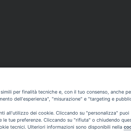
imili per finalità tecniche e, con il tuo consenso, anche per 
amento dell'esperienza", "misurazione" e "targeting e pubbli
Ufficio Comunicazioni sociali
i all'utilizzo dei cookie. Cliccando su "personalizza" puoi
re le tue preferenze. Cliccando su "rifiuta" o chiudendo que
Piazza Giovene 4 – 70056 Molfetta (BA)
okie tecnici. Ulteriori informazioni sono disponibili nella
coo
comunicazionisociali@diocesimolfetta.it