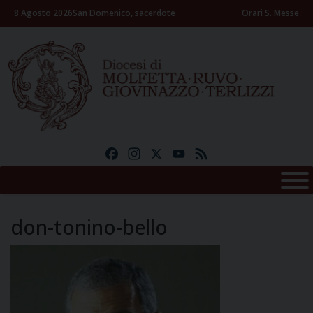
Skip
8 Agosto 2026
San Domenico, sacerdote
Orari S. Messe
to
content
Facebook
Instagram
X
YouTube
Feed
don-tonino-bello