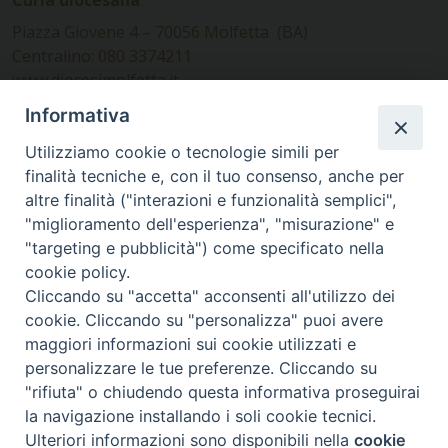
Curia diocesana
Piazza Giovene 4 – 70056 Molfetta (BA)
Centralino: 080 3374211
www.diocesimolfetta.it –
diocesimolfetta@pec.chiesacattolica.it
Informativa
Utilizziamo cookie o tecnologie simili per
Ufficio Comunicazioni sociali
finalità tecniche e, con il tuo consenso, anche per
altre finalità ("interazioni e funzionalità semplici",
Piazza Giovene 4 – 70056 Molfetta (BA)
"miglioramento dell'esperienza", "misurazione" e
comunicazionisociali@diocesimolfetta.it
"targeting e pubblicità") come specificato nella
cookie policy.
Cliccando su "accetta" acconsenti all'utilizzo dei
SEGUICI SU
cookie. Cliccando su "personalizza" puoi avere
Facebook
Instagram
X
YouTube
Feed
maggiori informazioni sui cookie utilizzati e
personalizzare le tue preferenze. Cliccando su
Privacy Policy - trasparenza
"rifiuta" o chiudendo questa informativa proseguirai
la navigazione installando i soli cookie tecnici.
© 2016 - 2026 Diocesi Molfetta Ruvo Giovinazzo Terlizzi
Ulteriori informazioni sono disponibili nella
cookie
Preferenze Cookie