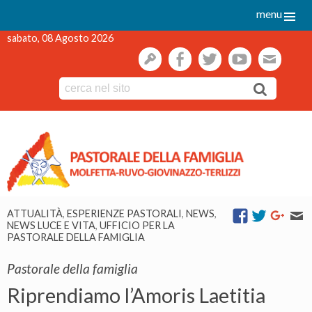
menu
sabato, 08 Agosto 2026
gestione
facebook
twitter
youtube
webmai
Skip
to
content
ATTUALITÀ
,
ESPERIENZE PASTORALI
,
NEWS
,
NEWS LUCE E VITA
,
UFFICIO PER LA
PASTORALE DELLA FAMIGLIA
Pastorale della famiglia
Riprendiamo l’Amoris Laetitia