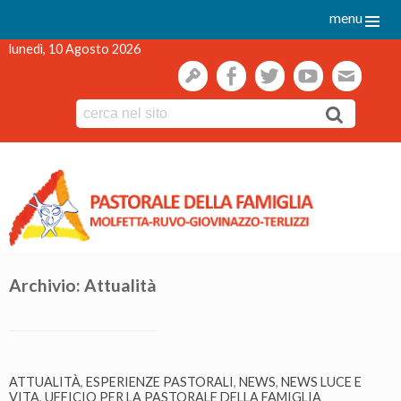
menu
lunedì, 10 Agosto 2026
gestione
facebook
twitter
youtube
webmai
Skip
to
content
Archivio:
Attualità
ATTUALITÀ
,
ESPERIENZE PASTORALI
,
NEWS
,
NEWS LUCE E
VITA
,
UFFICIO PER LA PASTORALE DELLA FAMIGLIA