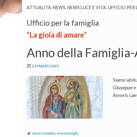
ATTUALITÀ
,
NEWS
,
NEWS LUCE E VITA
,
UFFICIO PER
Ufficio per la famiglia
“La gioia di amare”
Anno della Famiglia-
21 MARZO 2021
Siamo abitu
Giuseppe e a
Amoris Laet
amoris laetitia
,
anno famiglia