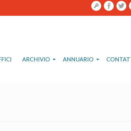
gestione
facebook
twi
Skip
to
content
FICI
ARCHIVIO
ANNUARIO
CONTAT