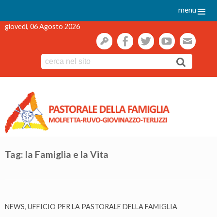
menu
giovedì, 06 Agosto 2026
gestione
facebook
twitter
youtube
webmai
Skip
to
content
Tag:
la Famiglia e la Vita
NEWS
,
UFFICIO PER LA PASTORALE DELLA FAMIGLIA