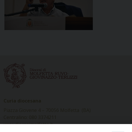
Curia diocesana
Piazza Giovene 4 – 70056 Molfetta (BA)
Centralino: 080 3374211
www.diocesimolfetta.it –
diocesimolfetta@pec.chiesacattolica.it