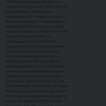
e individualmente, in mano il Progetto per
ripensare l’obiettivo generale,
Educare alla vita
buona del Vangelo
, all’interno della
programmazione che si sviluppa in tre anni:
E-
ducere
: educare alla fede – evangelizzazione e
catechesi (2012-2013);
Intus-ducere
: educare
alla speranza – preghiera e liturgia (2013-2014);
Tra-ducere
: educare alla carità – la
testimonianza dell’amore (2014-2015).
La programmazione del nuovo anno pastorale
sarà quindi posta sulla seconda area (
Intus-
ducere
) senza dimenticare le altre due, per
educare, attraverso le attività pastorali che
saranno programmate, alla virtù della speranza.
Quest’anno scegliamo la liturgia come scuola
permanente di formazione attorno al Signore
risorto e luogo educativo e rivelativo in cui la
fede prende forma e viene trasmessa (cfr. Progetto
Pastorale, p.18). è importante che ogni iniziativa
che la Chiesa locale si appresta a realizzare (con
l’ausilio delle indicazioni del Vescovo e dei
suggerimenti degli Uffici pastorali diocesani)