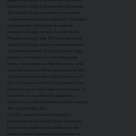
orienti tutti i fedeli a ‘distanziarsi criticamente
dalle logiche di questo mondo e ad assumere
comportamenti profetici, evangelici, che vadano
controcorrente’ nello sforzo di cambiare
mentalità e di agire secondo il volere di Dio’
(Progetto Pastorale, pag. 18). Infatti per noi la
scelta della liturgia diviene scuola permanente
di formazione attorno al Signore risorto, luogo
educativo e rivelativo in cui la fede prende
forma e viene trasmessa. Papa Francesco, nella
sua prima enciclica, afferma proprio che la fede
‘è la luce nuova che nasce dall’incontro con il
Dio vivo, una luce che tocca la persona nel suo
centro, nel cuore, coinvolgendo la sua mente, il
suo volere e la sua affettività, aprendola a
relazioni vive nella comunione con Dio e con gli
altri’ (
Lumen Fidei
, 40).
Gli Uffici pastorali si sono impegnati a
programmare le attività diocesane orientando
l’attenzione soprattutto alla formazione dei
formatori senza dimenticare la formazione di