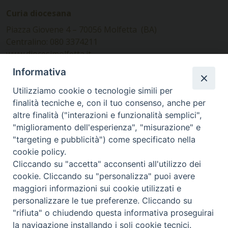
Curia diocesana
Piazza Giovene 4 – 70056 Molfetta (BA)
Centralino: 080 3374211
www.diocesimolfetta.it –
diocesimolfetta@pec.chiesacattolica.it
Informativa
Utilizziamo cookie o tecnologie simili per
Ufficio Comunicazioni sociali
finalità tecniche e, con il tuo consenso, anche per
altre finalità ("interazioni e funzionalità semplici",
Piazza Giovene 4 – 70056 Molfetta (BA)
"miglioramento dell'esperienza", "misurazione" e
comunicazionisociali@diocesimolfetta.it
"targeting e pubblicità") come specificato nella
cookie policy.
Cliccando su "accetta" acconsenti all'utilizzo dei
SEGUICI SU
cookie. Cliccando su "personalizza" puoi avere
Facebook
Instagram
X
YouTube
Feed
maggiori informazioni sui cookie utilizzati e
personalizzare le tue preferenze. Cliccando su
Privacy Policy - trasparenza
"rifiuta" o chiudendo questa informativa proseguirai
la navigazione installando i soli cookie tecnici.