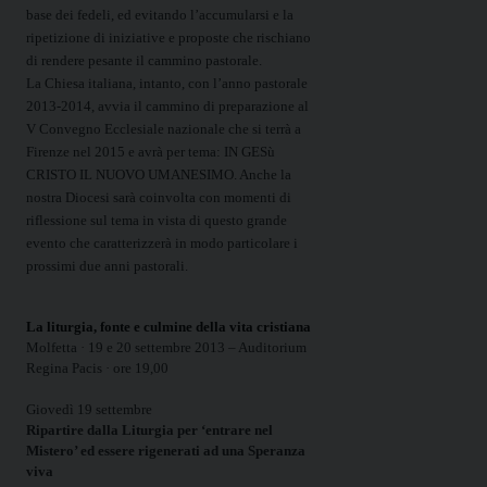
base dei fedeli, ed evitando l’accumularsi e la
ripetizione di iniziative e proposte che rischiano
di rendere pesante il cammino pastorale.
La Chiesa italiana, intanto, con l’anno pastorale
2013-2014, avvia il cammino di preparazione al
V Convegno Ecclesiale nazionale che si terrà a
Firenze nel 2015 e avrà per tema: IN GESù
CRISTO IL NUOVO UMANESIMO. Anche la
nostra Diocesi sarà coinvolta con momenti di
riflessione sul tema in vista di questo grande
evento che caratterizzerà in modo particolare i
prossimi due anni pastorali.
La liturgia, fonte e culmine della vita cristiana
Molfetta · 19 e 20 settembre 2013 – Auditorium
Regina Pacis · ore 19,00
Giovedì 19 settembre
Ripartire dalla Liturgia per ‘entrare nel
Mistero’ ed essere rigenerati ad una Speranza
viva