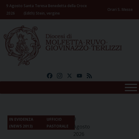
Skip
9 Agosto
Santa Teresa Benedetta della Croce
to
Orari S. Messe
2026
(Edith) Stein, vergine
content
Facebook
Instagram
X
YouTube
Feed
9
IN EVIDENZA
UFFICIO
Agosto
(NEWS 2013)
PASTORALE
2026