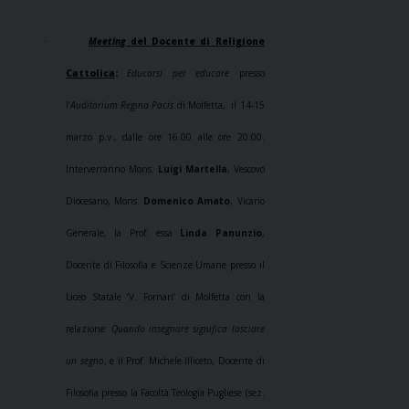
Meeting
del Docente di Religione
·
Cattolica
:
Educarsi per educare
presso
l’
Auditorium
Regina Pacis
di Molfetta,
il 14-15
marzo p.v., dalle ore 16.00 alle ore 20.00.
Interverranno Mons.
Luigi Martella
, Vescovo
Diocesano, Mons.
Domenico Amato
, Vicario
Generale, la Prof. essa
Linda Panunzio
,
Docente di Filosofia e Scienze Umane presso il
Liceo Statale ‘V. Fornari’ di Molfetta con la
relazione:
Quando insegnare significa lasciare
un segno
, e il Prof. Michele Illiceto, Docente di
Filosofia presso la Facoltà Teologia Pugliese (sez.