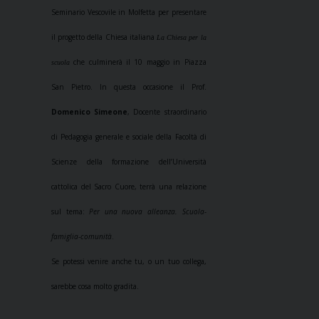
Seminario Vescovile in Molfetta per presentare
il progetto dell
a Chiesa italiana
La Chiesa per la
che culminerà il 10 maggio in Piazza
scuola
San Pietro. In questa occasione il Prof.
Domenico Simeone
, Docente straordinario
di Pedagogia generale e sociale della Facoltà di
Scienze della formazione dell’Università
cattolica del Sacro Cuore, terrà una relazione
sul tema:
Per una nuova alleanza. Scuola-
famiglia-comunità
.
Se potessi venire anche tu, o un tuo collega,
sarebbe cosa molto gradita.