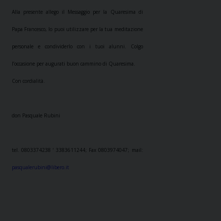
Alla presente allego il Messaggio per la Quaresima di
Papa Francesco, lo puoi utilizzare per la tua meditazione
personale e condividerlo con i tuoi alunni.
Colgo
l’occasione per augurati buon cammino di Quaresima.
Con cordialità.
don Pasquale Rubini
tel. 0803374238 ‘ 3383611244; Fax 0803974047; mail:
pasqualerubini@libero.it