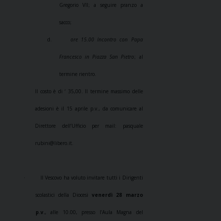
Gregorio VII; a seguire pranzo a
sacco;
d.
ore 15.00 Incontro con Papa
Francesco in Piazza San Pietro
; al
termine rientro.
Il costo è di ‘ 35,00. Il termine massimo delle
adesioni è il 15 aprile p.v., da comunicare al
Direttore dell’Ufficio per mail: pasquale
rubini@libero.it.
Il Vescovo ha voluto invitare tutti i Dirigenti
·
scolastici della Diocesi
venerdì 28 marzo
p.v.
, alle 10.00, presso l’Aula Magna del