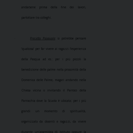
andarsene prima della fine dei lavori,
parlottare tra colleghi.
Precetto Pasquale
: si potrebbe pensare
·
‘qualcosa’ per far vivere ai ragazzi l’esperienza
della Pasqua ad es.: per i più piccoli la
benedizione delle palme nella prossimità della
Domenica delle Palme, magari andando nella
Chiesa vicina o invitando il Parroco della
Parrocchia dove la Scuola è ubicata; per i più
grandi un momento di spiritualità,
organizzato da docenti e ragazzi, da vivere
durante un’assemblea di Istituto oppure la