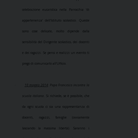
celebrazione eucaristica nella Parrocchia ‘di
appartenenza’ dell’Istituto scolastico. Queste
sono cose delicate, molto dipende dalla
sensibilità del Dirigente scolastico, dei docenti
e dei ragazzi. Se pensi e realizzi un evento ti
prego di comunicarlo all’Ufficio.
10 maggio 2014
:
Papa Francesco incontra la
·
scuola italiana
. Si richiede, se è possibile, che
da ogni scuola ci sia una rappresentanza di
docenti, ragazzi, famiglie (ovviamente
lasciando la massima libertà). Saranno i