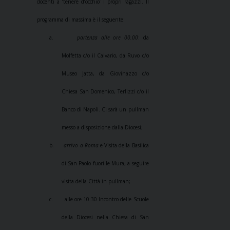
docenti a ‘tenere d’occhio’ i propri ragazzi. Il
programma di massima è il seguente:
a.
partenza alle ore 00.00
: da
Molfetta c/o il Calvario, da Ruvo c/o
Museo Jatta, da Giovinazzo c/o
Chiesa San Domenico, Terlizzi c/o il
Banco di Napoli. Ci sarà un pullman
messo a disposizione dalla Diocesi;
b.
arrivo a Roma
e Visita della Basilica
di San Paolo fuori le Mura; a seguire
visita della Città in pullman;
c.
alle ore 10.30 Incontro delle Scuole
della Diocesi nella Chiesa di San