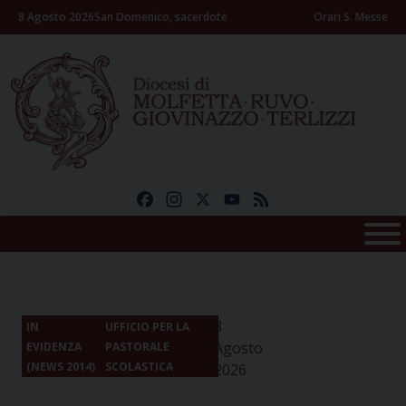
Skip
8 Agosto 2026
San Domenico, sacerdote
Orari S. Messe
to
content
Facebook
Instagram
X
YouTube
Feed
8
IN
UFFICIO PER LA
Agosto
EVIDENZA
PASTORALE
(NEWS 2014)
SCOLASTICA
2026