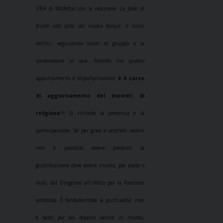
ITRA di Molfetta) con la relazione:
La fede di
fronte alle sfide del nostro tempo: il ruolo
dell’Irc
; seguiranno lavori di gruppo e la
condivisione in sala. Ricordo che questo
appuntamento è importantissimo:
è il corso
di aggiornamento dei docenti di
religione
!!! Si richiede la presenza e la
partecipazione. Se per gravi e accertati motivi
non è possibile essere presenti la
giustificazione deve essere inviata, per posta o
mail
, dal Dirigente all’Ufficio per la Pastorale
scolastica. È fondamentale la puntualità: non
è bello per dei docenti venire in ritardo,