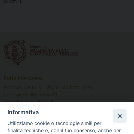
Curia diocesana
Piazza Giovene 4 – 70056 Molfetta (BA)
Centralino: 080 3374211
www.diocesimolfetta.it –
diocesimolfetta@pec.chiesacattolica.it
Informativa
Utilizziamo cookie o tecnologie simili per
Ufficio Comunicazioni sociali
finalità tecniche e, con il tuo consenso, anche per