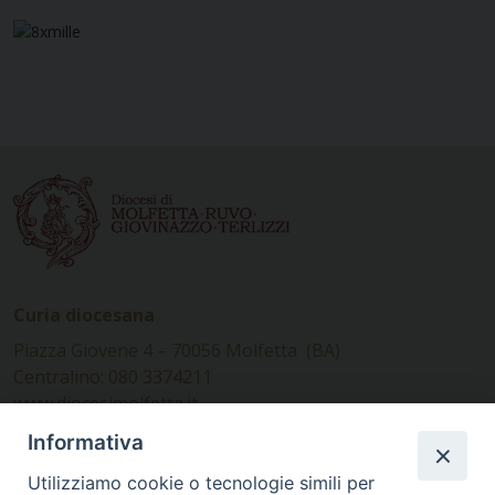
Curia diocesana
Piazza Giovene 4 – 70056 Molfetta (BA)
Centralino: 080 3374211
www.diocesimolfetta.it –
diocesimolfetta@pec.chiesacattolica.it
Informativa
Utilizziamo cookie o tecnologie simili per