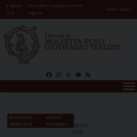
Skip
6 Agosto
Festa della Trasfigurazione del
to
Orari S. Messe
2026
Signore
content
Facebook
Instagram
X
YouTube
Feed
6
IN EVIDENZA
UFFICIO
Agosto
(NEWS 2014)
PASTORALE
2026