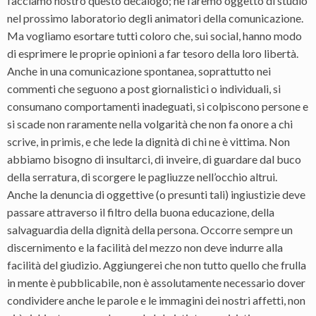
facciamo nostro questo decalogo; ne faremo oggetto di studio
nel prossimo laboratorio degli animatori della comunicazione.
Ma vogliamo esortare tutti coloro che, sui social, hanno modo
di esprimere le proprie opinioni a far tesoro della loro libertà.
Anche in una comunicazione spontanea, soprattutto nei
commenti che seguono a post giornalistici o individuali, si
consumano comportamenti inadeguati, si colpiscono persone e
si scade non raramente nella volgarità che non fa onore a chi
scrive, in primis, e che lede la dignità di chi ne è vittima. Non
abbiamo bisogno di insultarci, di inveire, di guardare dal buco
della serratura, di scorgere le pagliuzze nell’occhio altrui.
Anche la denuncia di oggettive (o presunti tali) ingiustizie deve
passare attraverso il filtro della buona educazione, della
salvaguardia della dignità della persona. Occorre sempre un
discernimento e la facilità del mezzo non deve indurre alla
facilità del giudizio. Aggiungerei che non tutto quello che frulla
in mente è pubblicabile, non è assolutamente necessario dover
condividere anche le parole e le immagini dei nostri affetti, non