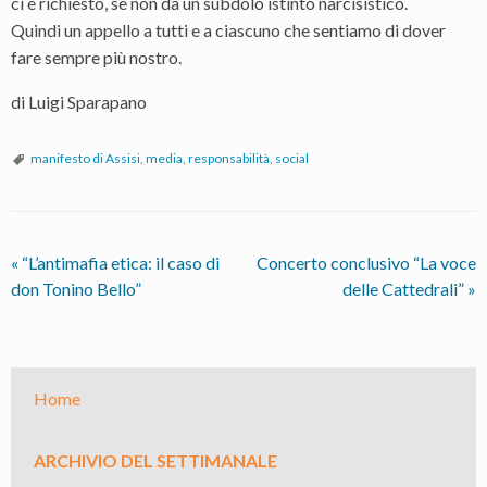
ci è richiesto, se non da un subdolo istinto narcisistico.
Quindi un appello a tutti e a ciascuno che sentiamo di dover
fare sempre più nostro.
di Luigi Sparapano
manifesto di Assisi
,
media
,
responsabilità
,
social
«
“L’antimafia etica: il caso di
Concerto conclusivo “La voce
don Tonino Bello”
delle Cattedrali”
»
Home
ARCHIVIO DEL SETTIMANALE