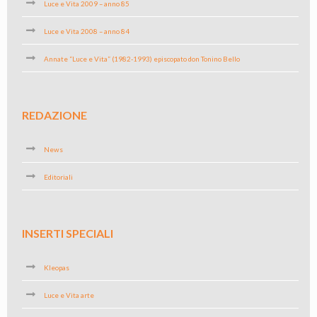
Luce e Vita 2009 – anno 85
Luce e Vita 2008 – anno 84
Annate “Luce e Vita” (1982-1993) episcopato don Tonino Bello
REDAZIONE
News
Editoriali
INSERTI SPECIALI
Kleopas
Luce e Vita arte