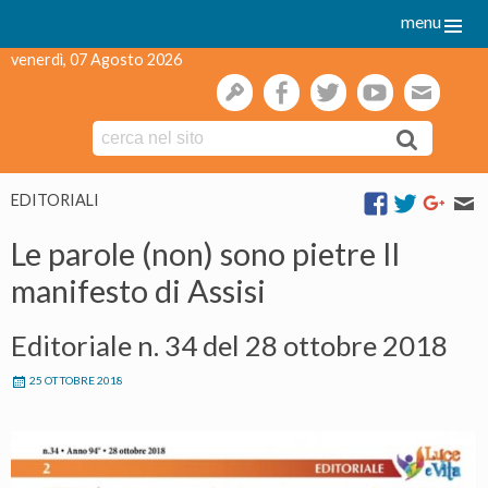
menu
venerdì, 07 Agosto 2026
gestione
facebook
twitter
youtube
webmai
Skip
EDITORIALI
to
content
Le parole (non) sono pietre Il
manifesto di Assisi
Editoriale n. 34 del 28 ottobre 2018
25 OTTOBRE 2018