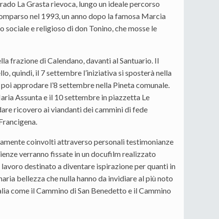
orrado La Grasta rievoca, lungo un ideale percorso
 scomparso nel 1993, un anno dopo la famosa Marcia
smo sociale e religioso di don Tonino, che mosse le
 frazione di Calendano, davanti al Santuario. Il
 quindi, il 7 settembre l’iniziativa si sposterà nella
r poi approdare l’8 settembre nella Pineta comunale.
aria Assunta e il 10 settembre in piazzetta Le
dare ricovero ai viandanti dei cammini di fede
 Francigena.
ettamente coinvolti attraverso personali testimonianze
rienze verranno fissate in un docufilm realizzato
lavoro destinato a diventare ispirazione per quanti in
aria bellezza che nulla hanno da invidiare al più noto
talia come il Cammino di San Benedetto e il Cammino