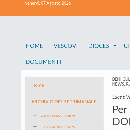
venerdì, 07 Agosto 2026
Skip
to
content
HOME
VESCOVI
DIOCESI
UF
DOCUMENTI
BENI CU
NEWS
,
R
Home
Luce e Vi
ARCHIVIO DEL SETTIMANALE
Per
Luce e Vita 2022 – anno 98
DON
Luce e Vita 2021 – anno 97