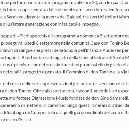
 di sei performance, tutte in programma alle ore 20, con le quali C
le, la forza rappresentata dall’indimenticato sacerdote salentino,
e a Sarajevo, durante la guerra dei Balcani, tra i vertici dell’attivi
e di un’intera generazione con infaticabile impegno.
 tappa di «Piedi sporchi» è in programma domenica 5 settembre nella
proseguirà lunedì 6 settembre nella comunità Casa don Tonino Bello,
natori di sangue, nei pressi della Scuola dell’Infanzia Andersen pe
e tappe, il 9 settembre sul sagrato della Concattedrale di Santa M
dov’è previsto che nei prossimi mesi sorga un ostello in grado di 
no dei quali il progetto è pensato, il Cammino di don Tonino e la Via
ro, nel corso delle sei rappresentazioni gli spettatori verranno dir
ura di don Tonino. Oltre allo spettacolo, racconti, aneddoti ed espe
hetta molfettese Digressione Music fondata da don Gino Samarelli, 
cideranno di mettersi in cammino lungo questi itinerari di straordin
di Santiago de Compostela o a quelli già consolidati del centro I
ancesco d’Assisi.