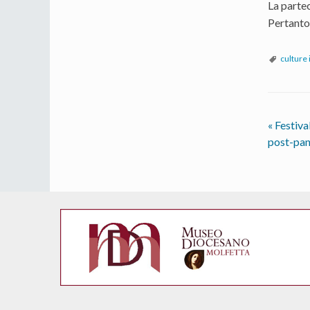
La partec
Pertanto,
culture
«
Festival
post-pa