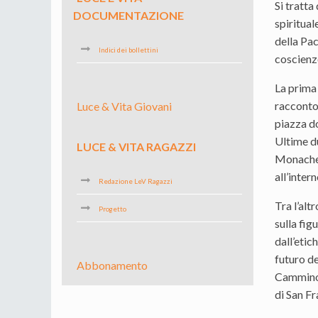
Si tratta
DOCUMENTAZIONE
spiritua
della Pac
Indici dei bollettini
coscienz
La prima
racconto 
Luce & Vita Giovani
piazza do
Ultime du
LUCE & VITA RAGAZZI
Monache, 
all’inter
Redazione LeV Ragazzi
Tra l’alt
Progetto
sulla fig
dall’etic
futuro de
Abbonamento
Cammino 
di San Fr