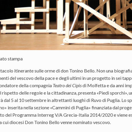
ato stampa
acolo itinerante sulle orme di don Tonino Bello. Non una biografia
nti del vescovo della pace e degli ultimi in un progetto in sei ta
fondatore della compagnia
Teatro dei Cipis
di Molfetta e da anni im
 il rispetto delle regole e la cittadinanza, presenta «Piedi sporchi», u
à dal 5 al 10 settembre in altrettanti luoghi di Ruvo di Puglia. Lo sp
no» inserita nella sezione «Cammini di Puglia» finanziata dal p
ito del Programma Interreg V/A Grecia-Italia 2014/2020 e viene es
lla cui diocesi Don Tonino Bello venne nominato vescovo.