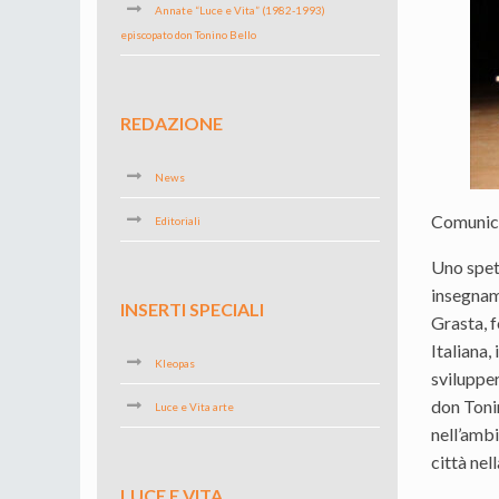
Annate “Luce e Vita” (1982-1993)
episcopato don Tonino Bello
REDAZIONE
News
Comunic
Editoriali
Uno spett
insegname
INSERTI SPECIALI
Grasta, 
Italiana,
Kleopas
svilupper
don Toni
Luce e Vita arte
nell’amb
città ne
LUCE E VITA