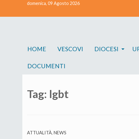
domenica, 09 Agosto 2026
Skip
to
content
HOME
VESCOVI
DIOCESI
UF
DOCUMENTI
Tag:
lgbt
ATTUALITÀ
,
NEWS