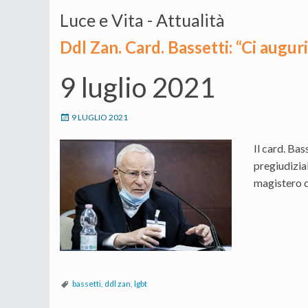
Luce e Vita - Attualità
Ddl Zan. Card. Bassetti: “Ci augu
9 luglio 2021
9 LUGLIO 2021
Il card. Bas
pregiudizial
magistero 
bassetti
,
ddl zan
,
lgbt