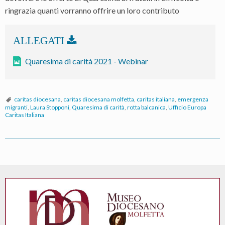
ringrazia quanti vorranno offrire un loro contributo
Quaresima di carità 2021 - Webinar
caritas diocesana
,
caritas diocesana molfetta
,
caritas italiana
,
emergenza
migranti
,
Laura Stopponi
,
Quaresima di carità
,
rotta balcanica
,
Ufficio Europa
Caritas Italiana
P
o
s
t
N