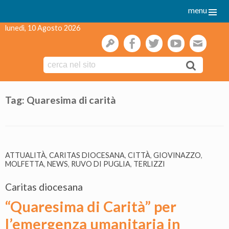
menu
lunedì, 10 Agosto 2026
gestione
facebook
twitter
youtube
webmai
Skip
to
Tag:
Quaresima di carità
content
ATTUALITÀ
,
CARITAS DIOCESANA
,
CITTÀ
,
GIOVINAZZO
,
MOLFETTA
,
NEWS
,
RUVO DI PUGLIA
,
TERLIZZI
Caritas diocesana
“Quaresima di Carità” per
l’emergenza umanitaria in