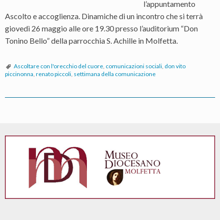
l’appuntamento
Ascolto e accoglienza. Dinamiche di un incontro che si terrà
giovedì 26 maggio alle ore 19.30 presso l’auditorium “Don
Tonino Bello” della parrocchia S. Achille in Molfetta.
Ascoltare con l'orecchio del cuore
,
comunicazioni sociali
,
don vito
piccinonna
,
renato piccoli
,
settimana della comunicazione
P
o
s
t
N
a
v
i