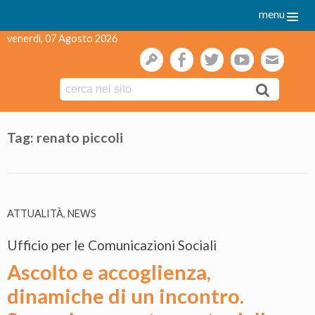
menu
venerdì, 07 Agosto 2026
gestione
facebook
twitter
youtube
webmai
Skip
to
Tag:
renato piccoli
content
ATTUALITÀ
,
NEWS
Ufficio per le Comunicazioni Sociali
Ascolto e accoglienza,
dinamiche di un incontro.