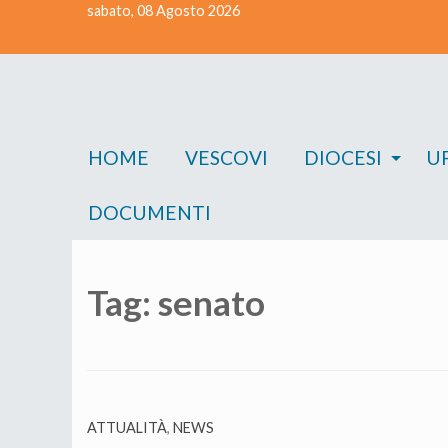
sabato, 08 Agosto 2026
Skip
to
content
HOME
VESCOVI
DIOCESI
UF
DOCUMENTI
Tag:
senato
ATTUALITÀ
,
NEWS