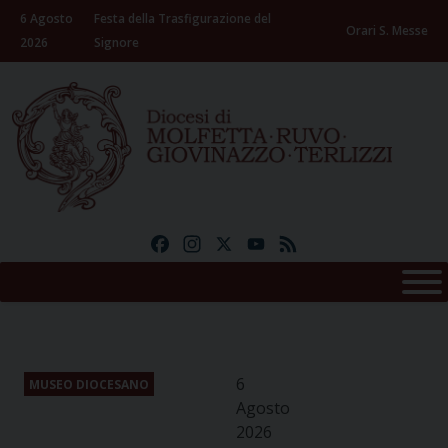
Skip
6 Agosto
Festa della Trasfigurazione del
to
Orari S. Messe
2026
Signore
content
Facebook
Instagram
X
YouTube
Feed
6
MUSEO DIOCESANO
Agosto
2026