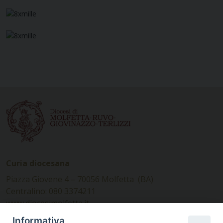
Curia diocesana
Piazza Giovene 4 – 70056 Molfetta (BA)
Centralino: 080 3374211
www.diocesimolfetta.it –
diocesimolfetta@pec.chiesacattolica.it
Informativa