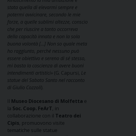
Rinascimento la mia ambizione è
stata quella di elevarmi sempre e
potermi avvicinare, secondo le mie
forze, a quelle sublimi altezze, conscio
che per riuscire a tanto occorreva
della capacità innata e non la sola
buona volontà […] Non so quale meta
ho raggiunto, perché nessuno può
essere obiettivo e sereno di sé stesso,
mi basta la coscienza di avere buoni
intendimenti artistici»
(G. Capursi,
Le
statue del Sabato Santo nel racconto
di Giulio Cozzoli
).
Il
Museo Diocesano di Molfetta
e
la
Soc. Coop. FeArT
, in
collaborazione con il
Teatro dei
Cipis
, promuovono visite
tematiche sulle statue