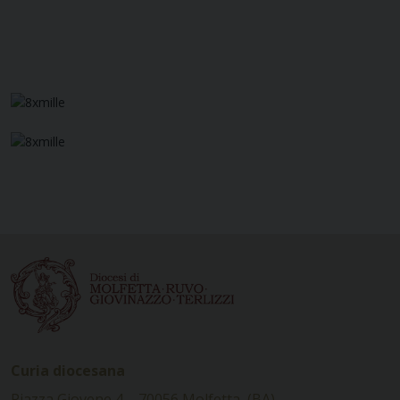
Curia diocesana
Piazza Giovene 4 – 70056 Molfetta (BA)