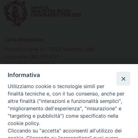
Curia diocesana
Piazza Giovene 4 – 70056 Molfetta (BA)
Centralino: 080 3374211
www.diocesimolfetta.it –
diocesimolfetta@pec.chiesacattolica.it
Informativa
Utilizziamo cookie o tecnologie simili per
Ufficio Comunicazioni sociali
finalità tecniche e, con il tuo consenso, anche per
altre finalità ("interazioni e funzionalità semplici",
Piazza Giovene 4 – 70056 Molfetta (BA)
"miglioramento dell'esperienza", "misurazione" e
comunicazionisociali@diocesimolfetta.it
"targeting e pubblicità") come specificato nella
cookie policy.
Cliccando su "accetta" acconsenti all'utilizzo dei
SEGUICI SU