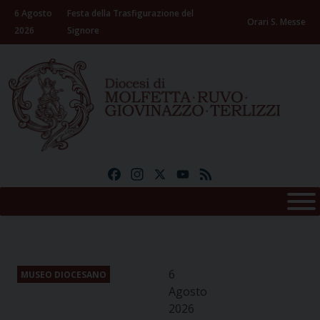
Skip
6 Agosto
Festa della Trasfigurazione del
to
Orari S. Messe
2026
Signore
content
Facebook
Instagram
X
YouTube
Feed
6
MUSEO DIOCESANO
Agosto
2026