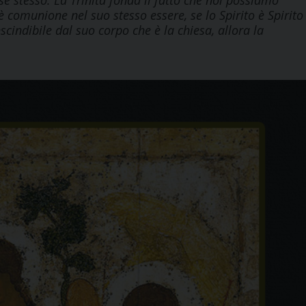
é stesso. La Trinità fonda il fatto che noi possiamo
è comunione nel suo stesso essere, se lo Spirito è Spirito
cindibile dal suo corpo che è la chiesa, allora la