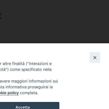
altre finalità ("interazioni e
cità") come specificato nella
SEGUICI SU
 avere maggiori informazioni sui
sta informativa proseguirai la
Facebook
Instagram
X
YouTube
Feed
kie policy
completa.
Accetta