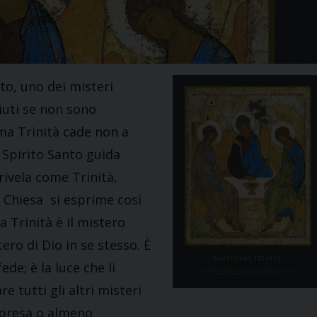
tto, uno dei misteri
iuti se non sono
ima Trinità cade non a
 Spirito Santo guida
rivela come Trinità,
a Chiesa si esprime così
a Trinità è il mistero
tero di Dio in se stesso. È
ede; è la luce che li
e tutti gli altri misteri
mpresa o almeno