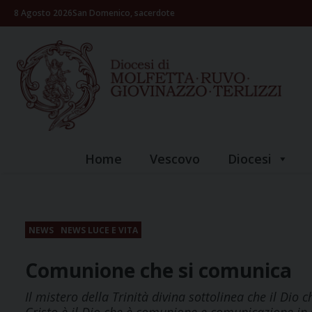
Skip
8 Agosto 2026
San Domenico, sacerdote
to
content
Home
Vescovo
Diocesi
NEWS
NEWS LUCE E VITA
Comunione che si comunica
Il mistero della Trinità divina sottolinea che il Dio 