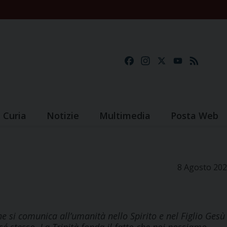
Facebook
Instagram
X
YouTube
Feed
Curia
Notizie
Multimedia
Posta Web
8 Agosto 20
che si comunica all’umanità nello Spirito e nel Figlio Gesù