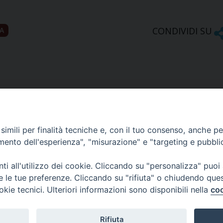
CONDIVIDI SU
A
imili per finalità tecniche e, con il tuo consenso, anche per 
amento dell'esperienza", "misurazione" e "targeting e pubbli
Ufficio Comunicazioni sociali
i all'utilizzo dei cookie. Cliccando su "personalizza" puoi
re le tue preferenze. Cliccando su "rifiuta" o chiudendo que
Piazza Giovene 4 – 70056 Molfetta (BA)
okie tecnici. Ulteriori informazioni sono disponibili nella
coo
comunicazionisociali@diocesimolfetta.it
ica.it
Rifiuta