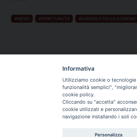
NEWS
SPIRITUALITÀ
VANGELO DELLA DOMENIC
Informativa
Utilizziamo cookie o tecnologie s
funzionalità semplici", "miglior
cookie policy.
Curia diocesana
Cliccando su "accetta" acconsent
cookie utilizzati e personalizza
Piazza Giovene 4 – 70056 Molfetta (BA)
navigazione installando i soli co
Centralino: 080 3374211
www.diocesimolfetta.it – diocesimolfetta@pec.chiesacattol
Personalizza