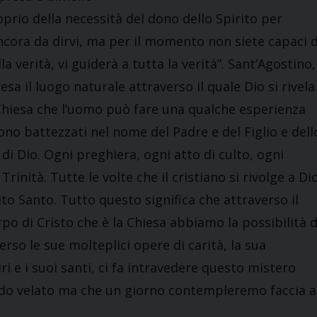
oprio della necessità del dono dello Spirito per
ora da dirvi, ma per il momento non siete capaci d
la verità, vi guiderà a tutta la verità”. Sant’Agostino,
iesa il luogo naturale attraverso il quale Dio si rivela
 Chiesa che l’uomo può fare una qualche esperienza
ngono battezzati nel nome del Padre e del Figlio e dell
di Dio. Ogni preghiera, ogni atto di culto, ogni
rinità. Tutte le volte che il cristiano si rivolge a Di
rito Santo. Tutto questo significa che attraverso il
orpo di Cristo che è la Chiesa abbiamo la possibilità d
erso le sue molteplici opere di carità, la sua
ri e i suoi santi, ci fa intravedere questo mistero
modo velato ma che un giorno contempleremo faccia a