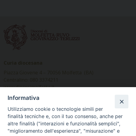
Curia diocesana
Piazza Giovene 4 – 70056 Molfetta (BA)
Centralino: 080 3374211
www.diocesimolfetta.it –
diocesimolfetta@pec.chiesacattolica.it
Informativa
Utilizziamo cookie o tecnologie simili per
Ufficio Comunicazioni sociali
finalità tecniche e, con il tuo consenso, anche per
altre finalità ("interazioni e funzionalità semplici",
Piazza Giovene 4 – 70056 Molfetta (BA)
"miglioramento dell'esperienza", "misurazione" e
comunicazionisociali@diocesimolfetta.it