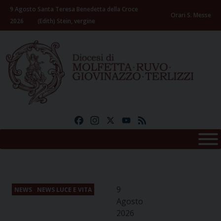
Skip
9 Agosto
Santa Teresa Benedetta della Croce
to
Orari S. Messe
2026
(Edith) Stein, vergine
content
Facebook
Instagram
X
YouTube
Feed
9
NEWS
NEWS LUCE E VITA
Agosto
2026